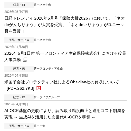
経営・IR
第一ネオ生命
新規ウィンドウを開きます
2026年05月07日
日経トレンディ 2026年5月号「保険大賞2026」において、「ネオ
deがんちりょう」が大賞を受賞、「ネオdeいりょう」がユニーク
賞を受賞
商品・サービス
第一ネオ生命
新規ウィンドウを開きます
2026年04月30日
2026年5月1日付 第一フロンティア生命保険株式会社における役員
人事異動
経営・IR
第一フロンティア生命
新規ウィンドウを開きます
2026年04月30日
米国子会社プロテクティブ社によるObsidian社の買収について
[PDF:262.7KB]
経営・IR
第一ライフグループ
PDFファイルが新規ウィンドウで開きます
2026年04月28日
AI-OCR基盤の更改により、読み取り精度向上と運用コスト削減を
実現 ～ 生成AIを活用した次世代AI-OCRを稼働 ～
商品・サービス
第一生命