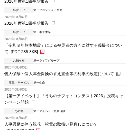
2026年度第1四半期報告
経営・IR
第一フロンティア生命
新規ウィンドウを開きます
2026年08月07日
2026年度第1四半期報告
経営・IR
第一ネオ生命
新規ウィンドウを開きます
2026年08月04日
「令和８年熊本地震」による被災者の方々に対する義援金につい
て
[PDF:285.3KB]
お知らせ
第一ライフグループ
PDFファイルが新規ウィンドウで開きます
2026年08月03日
個人保険・個人年金保険のすえ置金等の利率の改定について
商品・サービス
第一生命
新規ウィンドウを開きます
2026年08月03日
【第一アイペット】「うちの子フォトコンテスト2026」投稿キャ
ンペーン開始
その他
第一アイペット損害保険
新規ウィンドウを開きます
2026年08月03日
人事異動に伴う祝花・祝電の取扱い見直しについて