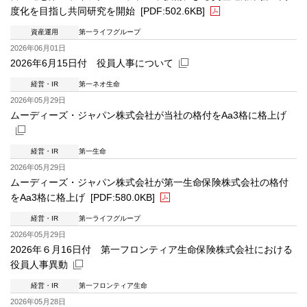
度化を目指し共同研究を開始
[PDF:502.6KB]
資産運用
第一ライフグループ
PDFファイルが新規ウィンドウで開きます
2026年06月01日
2026年6月15日付 役員人事について
経営・IR
第一ネオ生命
新規ウィンドウを開きます
2026年05月29日
ムーディーズ・ジャパン株式会社が当社の格付をAa3格に格上げ
経営・IR
第一生命
新規ウィンドウを開きます
2026年05月29日
ムーディーズ・ジャパン株式会社が第一生命保険株式会社の格付
をAa3格に格上げ
[PDF:580.0KB]
経営・IR
第一ライフグループ
PDFファイルが新規ウィンドウで開きます
2026年05月29日
2026年６月16日付 第一フロンティア生命保険株式会社における
役員人事異動
経営・IR
第一フロンティア生命
新規ウィンドウを開きます
2026年05月28日