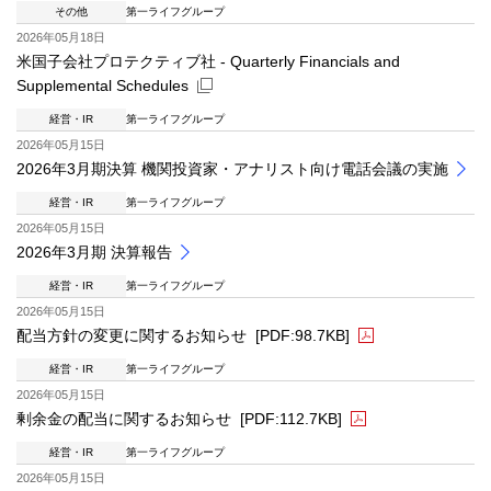
その他
第一ライフグループ
PDFファイルが新規ウィンドウで開きます
2026年05月18日
米国子会社プロテクティブ社 - Quarterly Financials and
Supplemental Schedules
経営・IR
第一ライフグループ
新規ウィンドウを開きます
2026年05月15日
2026年3月期決算 機関投資家・アナリスト向け電話会議の実施
経営・IR
第一ライフグループ
2026年05月15日
2026年3月期 決算報告
経営・IR
第一ライフグループ
2026年05月15日
配当方針の変更に関するお知らせ
[PDF:98.7KB]
経営・IR
第一ライフグループ
PDFファイルが新規ウィンドウで開きます
2026年05月15日
剰余金の配当に関するお知らせ
[PDF:112.7KB]
経営・IR
第一ライフグループ
PDFファイルが新規ウィンドウで開きます
2026年05月15日