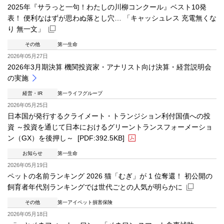
2025年『サラっと一句！わたしの川柳コンクール』ベスト10発
表！ 便利なはずが思わぬ落とし穴… 「キャッシュレス 充電無くな
り 無一文」
その他
第一生命
新規ウィンドウを開きます
2026年05月27日
2026年3月期決算 機関投資家・アナリスト向け決算・経営説明会
の実施
経営・IR
第一ライフグループ
2026年05月25日
日本国が発行するクライメート・トランジション利付国債への投
資 ～投資を通じて日本におけるグリーントランスフォーメーショ
ン（GX）を後押し～
[PDF:392.5KB]
お知らせ
第一生命
PDFファイルが新規ウィンドウで開きます
2026年05月19日
ペットの名前ランキング 2026 猫「むぎ」が 1 位奪還！ 初公開の
飼育者年代別ランキングでは世代ごとの人気が明らかに
その他
第一アイペット損害保険
新規ウィンドウを開きます
2026年05月18日