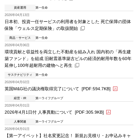
資産運用
第一生命
新規ウィンドウを開きます
2026年04月13日
日本初、投資一任サービスの利用者を対象とした 死亡保障の団体
保険「ウェルス定期保険」の取扱開始
商品・サービス
第一生命
新規ウィンドウを開きます
2026年04月06日
環境貢献と収益性を両立した不動産を組み入れ 国内初の「再生建
築ファンド」を組成 旧耐震基準築古ビルの経済的耐用年数を60年
延伸し100年超耐用の建物へと再生
サステナビリティ
第一生命
新規ウィンドウを開きます
2026年04月02日
英国M&G社の議決権取得完了について
[PDF:594.7KB]
経営・IR
第一ライフグループ
PDFファイルが新規ウィンドウで開きます
2026年04月01日
2026年4月1日付 人事異動について
[PDF:305.9KB]
人事関連
第一ライフグループ
PDFファイルが新規ウィンドウで開きます
2026年04月01日
【第一アイペット】社名変更記念！ 新規お見積り・お申込みキャ