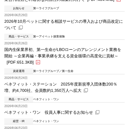
お知らせ
第一ライフグループ
PDFファイルが新規ウィンドウで開きます
2026年06月29日
2026年10月ペットに関する相談サービスの導入および商品改定に
ついて
商品・サービス
第一アイペット損害保険
新規ウィンドウを開きます
2026年06月26日
国内生保業界初、第一生命がLBOローンのアレンジメント業務を
開始 ～企業再編・事業承継を支える資金循環の高度化に貢献～
[PDF:651.3KB]
資産運用
第一ライフグループ
第一生命
PDFファイルが新規ウィンドウで開きます
2026年06月24日
ベネフィット・ステーション 2025年度新規導入団体数200％
増、約4,700社、会員数約1,350万人へ拡大
商品・サービス
ベネフィット・ワン
新規ウィンドウを開きます
2026年06月23日
ベネフィット・ワン 役員人事に関するお知らせ
経営・IR
ベネフィット・ワン
新規ウィンドウを開きます
2026年06月23日