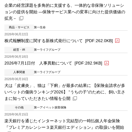
企業の経営課題を多角的に支援する、一体的な非保険ソリューシ
ョンの提供を開始 ―保険サービス業への変革に向けた提供価値の
拡充－
商品・サービス
第一生命
新規ウィンドウを開きます
2026年06月22日
株式報酬制度に関する新株式発行について
[PDF:262.0KB]
経営・IR
第一ライフグループ
PDFファイルが新規ウィンドウで開きます
2026年06月18日
2026年7月1日付 人事異動について
[PDF:282.9KB]
人事関連
第一ライフグループ
PDFファイルが新規ウィンドウで開きます
2026年06月16日
犬は「皮膚炎」、猫は「下痢」が最多の結果に 【保険金請求が多
いペットの傷病ランキング2026】 “うちの子”のために、飼い主さ
まに知っていただきたい情報を公開
その他
第一アイペット損害保険
新規ウィンドウを開きます
2026年06月15日
楽天銀行を通じたインターネット完結型の一時払個人年金保険
『プレミアカレンシー３楽天銀行エディション』の取扱いを開始