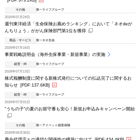
その他
第一ライフグループ
PDFファイルが新規ウィンドウで開きます
2026年07月24日
週刊東洋経済「生命保険お薦めランキング」において「ネオdeが
んちりょう」ががん保険部門第1位を獲得
商品・サービス
第一ネオ生命
新規ウィンドウを開きます
2026年07月16日
事業戦略説明会（海外生保事業・新規事業）の実施
経営・IR
第一ライフグループ
2026年07月13日
株式報酬制度に関する新株式発行についての払込完了に関するお
知らせ
[PDF:137.6KB]
経営・IR
第一ライフグループ
PDFファイルが新規ウィンドウで開きます
2026年07月01日
"うちの子"の夏のお留守番も安心！新規お申込みキャンペーン開始
その他
第一アイペット損害保険
新規ウィンドウを開きます
2026年06月30日
乗合代理店との適切な関係性の構築に向けて
[PDF:434.4KB]