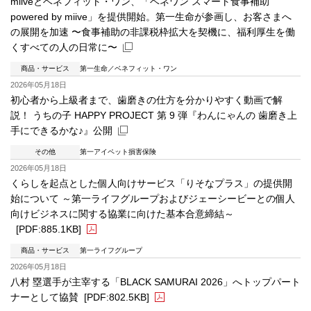
miiveとベネフィット・ワン、「ベネワン スマート食事補助
powered by miive」を提供開始。第一生命が参画し、お客さまへ
の展開を加速 〜食事補助の非課税枠拡大を契機に、福利厚生を働
くすべての人の日常に〜
商品・サービス
第一生命
ベネフィット・ワン
新規ウィンドウを開きます
2026年05月18日
初心者から上級者まで、歯磨きの仕方を分かりやすく動画で解
説！ うちの子 HAPPY PROJECT 第 9 弾『わんにゃんの 歯磨き上
手にできるかな♪』公開
その他
第一アイペット損害保険
新規ウィンドウを開きます
2026年05月18日
くらしを起点とした個人向けサービス「りそなプラス」の提供開
始について ～第一ライフグループおよびジェーシービーとの個人
向けビジネスに関する協業に向けた基本合意締結～
[PDF:885.1KB]
商品・サービス
第一ライフグループ
PDFファイルが新規ウィンドウで開きます
2026年05月18日
八村 塁選手が主宰する「BLACK SAMURAI 2026」へトップパート
ナーとして協賛
[PDF:802.5KB]