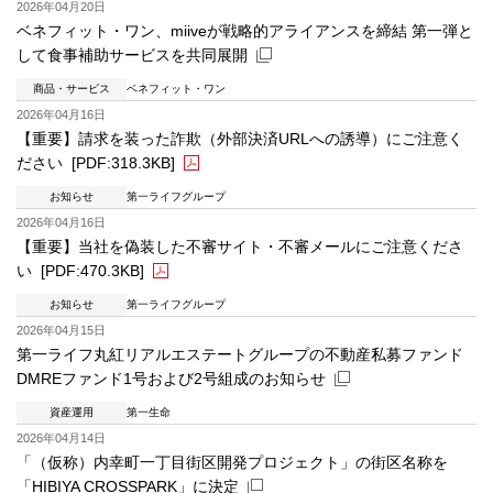
新規ウィンドウを開きます
2026年04月20日
ベネフィット・ワン、miiveが戦略的アライアンスを締結 第一弾と
して食事補助サービスを共同展開
商品・サービス
ベネフィット・ワン
新規ウィンドウを開きます
2026年04月16日
【重要】請求を装った詐欺（外部決済URLへの誘導）にご注意く
ださい
[PDF:318.3KB]
お知らせ
第一ライフグループ
PDFファイルが新規ウィンドウで開きます
2026年04月16日
【重要】当社を偽装した不審サイト・不審メールにご注意くださ
い
[PDF:470.3KB]
お知らせ
第一ライフグループ
PDFファイルが新規ウィンドウで開きます
2026年04月15日
第一ライフ丸紅リアルエステートグループの不動産私募ファンド
DMREファンド1号および2号組成のお知らせ
資産運用
第一生命
新規ウィンドウを開きます
2026年04月14日
「（仮称）内幸町一丁目街区開発プロジェクト」の街区名称を
「HIBIYA CROSSPARK」に決定