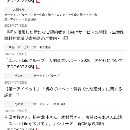
[PDF:322.9KB]
お知らせ
第一ライフグループ
第一生命
第一フロンティア生命
第一ネオ生命
第一アイペット損害保険
PDFファイルが新規ウィンドウで開きます
2026年07月31日
LINEを活用した新たなご契約者さま向けサービスの開始 ～生命保
険料控除証明書発送のご案内～
商品・サービス
第一ネオ生命
新規ウィンドウを開きます
2026年07月31日
「Daiichi Lifeグループ 人的資本レポート2026」の発行について
[PDF:697.8KB]
その他
第一ライフグループ
PDFファイルが新規ウィンドウで開きます
2026年07月28日
【第一アイペット】「初めてのペット飼育での想定外」に関する
調査
その他
第一アイペット損害保険
新規ウィンドウを開きます
2026年07月27日
今田美桜さん、松村北斗さん、木村昴さん、藤﨑ゆみあさん出演
「Daiichi Lifeが広げてく。」シリーズ 新CM放映開始
[PDF:979.2KB]