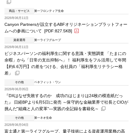
商品・サービス
第一フロンティア生命
新規ウィンドウを開きます
2026年06月11日
Canyon Partnersが設立するABFオリジネーションプラットフォー
ムへの参画について
[PDF:827.5KB]
資産運用
第一ライフグループ
PDFファイルが新規ウィンドウで開きます
2026年06月11日
ビジネスパーソンの福利厚生に関する意識・実態調査 「たまにの
余暇」から「日常の支出抑制へ」！ 福利厚生をフル活用して年間
【約6.6万円】の差をつける、会社員の「福利厚生リテラシー格
差」
その他
ベネフィット・ワン
新規ウィンドウを開きます
2026年06月05日
『DXはなぜ失敗するのか 成功のはじまりは24枚の模造紙だっ
た』 日経BPより6月5日に発売 ～保守的な金融業界で社長とCIOが
挑んだ"組織と人の変革"—実践の全記録を書籍化～
その他
第一ネオ生命
新規ウィンドウを開きます
2026年06月04日
富士通と第一ライフグループ、量子技術による資産運用業務の高