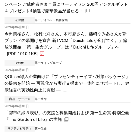
ンペーン ご成約者さま全員にサーティワン 200円デジタルギフト
をプレゼント&抽選で豪華景品が当たる！
その他
第一アイペット損害保険
新規ウィンドウを開きます
2026年04月01日
今田美桜さん、松村北斗さん、木村昴さん、藤﨑ゆみあさんが新
ブランドの幕開けを宣言 新TVCM「Daiichi Lifeが広げてく。」篇
放映開始 「第一生命グループ」は「Daiichi Lifeグループ」へ
[PDF:1010.1KB]
その他
第一ライフグループ
PDFファイルが新規ウィンドウで開きます
2026年04月01日
QOLism導入企業向けに「プレゼンティーイズム対策パッケージ」
の提供を開始 ― 可視化から実行支援まで一体的にサポートし、健
康経営の実効性向上に貢献 ―
商品・サービス
第一生命
新規ウィンドウを開きます
2026年04月01日
「都市の緑３表彰」の支援と募集開始および 第一生命賞 特別企画
『The Garden of Life』の実施
サステナビリティ
第一生命
新規ウィンドウを開きます