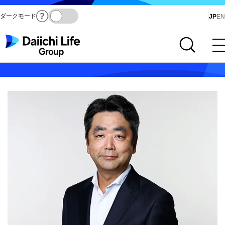
ダークモード
Ja
JP
EN
サイト内検索を開く
メインメニューを開く
グループCFOメッセージ