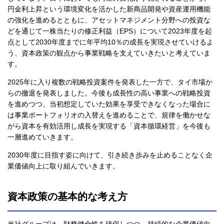
円金利上昇という環境変化を活かした新商品開発や資産運用機能
の強化を進めるとともに、アセットマネジメント分野への投資な
どを通じて一株当たりの修正利益（EPS）について2023年度を起
点として2030年度までに年平均10％の成長を実現させていけるよ
う、資本政策の観点から事業戦略を支えていきたいと考えていま
す。
2025年に入り複数の戦略投資案件を発表した一方で、タイ市場か
らの撤退を発表しました。今後も成長性の高い事業への戦略投資
を進めつつ、当初想定していた効果を享受できなくなった場合に
は事業ポートフォリオの入替えを進めることで、規律を働かせな
がら資本を有効活用し成長を実現する「資本循環経営」を今後も
一層進めていきます。
2030年度に目指す姿に向けて、引き続き歩みを止めることなく企
業価値向上に取り組んでいきます。
資本政策の基本的な考え方
当社グループは、財務健全性を確保しつつ、持続的な企業価値向