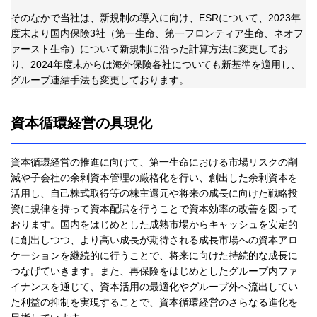
そのなかで当社は、新規制の導入に向け、ESRについて、2023年
度末より国内保険3社（第一生命、第一フロンティア生命、ネオフ
ァースト生命）について新規制に沿った計算方法に変更してお
り、2024年度末からは海外保険各社についても新基準を適用し、
グループ連結手法も変更しております。
資本循環経営の具現化
資本循環経営の推進に向けて、第一生命における市場リスクの削
減や子会社の余剰資本管理の厳格化を行い、創出した余剰資本を
活用し、自己株式取得等の株主還元や将来の成長に向けた戦略投
資に規律を持って資本配賦を行うことで資本効率の改善を図って
おります。国内をはじめとした成熟市場からキャッシュを安定的
に創出しつつ、より高い成長が期待される成長市場への資本アロ
ケーションを継続的に行うことで、将来に向けた持続的な成長に
つなげていきます。また、再保険をはじめとしたグループ内ファ
イナンスを通じて、資本活用の最適化やグループ外へ流出してい
た利益の抑制を実現することで、資本循環経営のさらなる進化を