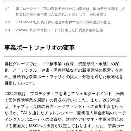
※1
米プロテクティブ等の海外子会社からの送金は、国内子会社同様に持
株会社の翌事業年度に入金されたものとして一部組み替え
※2
Challenger社出資に伴い送金を留保する25/3期利益分の配当
※3
2025年3月末の為替レートで評価した円貨換算額を記載
事業ポートフォリオの変革
当社グループでは、「中核事業（保障、資産形成・承継）の深
化」と「デジタル、健康・医療領域などの新規領域の探索」を進
め、継続的な事業ポートフォリオの拡大・分散を通じた最適化を
目指しています。
2024年度は、プロテクティブを通じてシェルターポイント（米国
で団体保険事業を展開）の買収を行いました。また、2025年度
は、キャプラ（英国の有力ヘッジファンド）への追加出資を行っ
たほか、TALを通じたチャレンジャー（豪州個人年金市場のリーデ
ィングカンパニー）への出資や、欧州でアセマネ・生保分野にお
ける英国大手M&Gへの出資が決定しております。なお、事業ポー