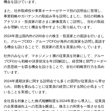
機会を設けています。
また、社外取締役や事業オーナーがテーマ別の説明会に登壇し、
事業戦略やガバナンスの取組み等を説明しました。当社の戦略を
アナリスト・投資家の皆さまに解像度高くご説明し、当社の取組
みを理解いただく機会を増やすように取り組んでいます。
2024年度は国内外の200余りの株主・投資家との面談を行いまし
た。グループCEO・グループCFOが海外の投資家を訪問し面談す
る機会も設けることで、投資家の意見を直接お伺いしています。
社外のみならず、マネジメント層の従業員を対象にして、グルー
プCFOから戦略や決算状況を年2回解説し、経営陣と部門リーダー
の意思統一を図る機会を設けることで、全社の戦略実行力を高め
ています。
2024年通期決算に関する説明会でも多くの質問が従業員から寄せ
られ、回数を重ねるごとに従業員の経営に対する関心が高まって
いることを実感しています。
全社員を対象とした株式報酬制度を2024年度から導入し、従業員
の企業価値向上への意識を醸成し、株主との利害を一致させる仕