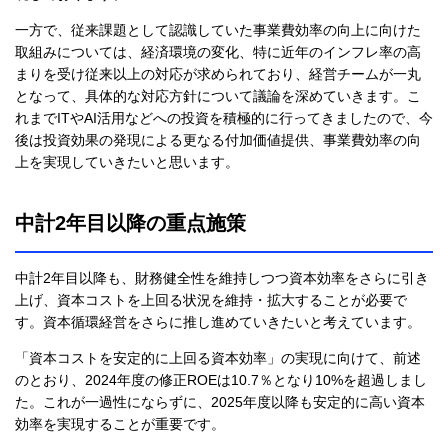
一方で、従来課題として認識していた事業費効率の向上に向けた
取組みについては、経済環境の変化、特に近年のインフレ率の高
まりを受け従来以上の対応が求められており、経営チームが一丸
となって、具体的な対応方針について議論を深めていきます。こ
れまでITやAI活用などへの投資を積極的に行ってきましたので、今
後は投資効果の発現による更なる付加価値提供、事業費効率の向
上を実現していきたいと思います。
中計2年目以降の重点施策
中計2年目以降も、財務健全性を維持しつつ資本効率をさらに引き
上げ、資本コストを上回る状況を維持・拡大することが必要で
す。資本循環経営をさらに推し進めていきたいと考えています。
「資本コストを安定的に上回る資本効率」の実現に向けて、前述
のとおり、2024年度の修正ROEは10.7％となり10%を超過しまし
た。これが一過性にならずに、2025年度以降も安定的に高い資本
効率を実現することが重要です。