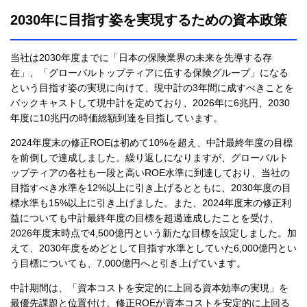
2030年に目指す姿を実現するための資本政策
当社は2030年度までに「日本の保険業界の未来を先導する存
在」、「グローバルトップティアに伍する保険グループ」になる
という目指す姿の実現に向けて、現中計の3年間に成すべきことを
バックキャストして現中計を定めており、2026年に6兆円、2030
年度に10兆円の時価総額到達を目指しています。
2024年度末の修正ROEは初めて10%を超え、中計最終年度の目標
を前倒しで達成しました。繰り返しになりますが、グローバルト
ップティアの各社も一段と高いROE水準に到達しており、当社の
目指すべき水準を12%以上に引き上げるとともに、2030年度の目
標水準も15%以上に引き上げました。また、2024年度末の修正利
益についても中計最終年度の目標を超過達成したことを受け、
2026年度末時点で4,500億円という新たな目標を設定しました。加
えて、2030年度をめどとして目指す水準としていた6,000億円とい
う目標についても、7,000億円へと引き上げています。​
中計期間は、「資本コストを安定的に上回る資本効率の実現」を
最優先課題と位置付け、修正ROEが資本コストを安定的に上回る