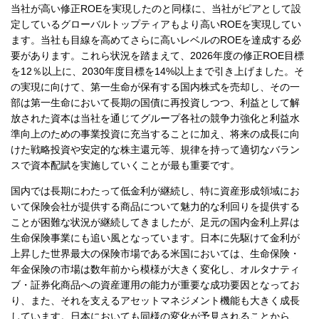
当社が高い修正ROEを実現したのと同様に、当社がピアとして設
定しているグローバルトップティアもより高いROEを実現してい
ます。当社も目線を高めてさらに高いレベルのROEを達成する必
要があります。これら状況を踏まえて、2026年度の修正ROE目標
を12％以上に、2030年度目標を14%以上まで引き上げました。そ
の実現に向けて、第一生命が保有する国内株式を売却し、その一
部は第一生命において長期の国債に再投資しつつ、利益として解
放された資本は当社を通じてグループ各社の競争力強化と利益水
準向上のための事業投資に充当することに加え、将来の成長に向
けた戦略投資や安定的な株主還元等、規律を持って適切なバラン
スで資本配賦を実施していくことが最も重要です。
国内では長期にわたって低金利が継続し、特に資産形成領域にお
いて保険会社が提供する商品について魅力的な利回りを提供する
ことが困難な状況が継続してきましたが、足元の国内金利上昇は
生命保険事業にも追い風となっています。日本に先駆けて金利が
上昇した世界最大の保険市場である米国においては、生命保険・
年金保険の市場は数年前から模様が大きく変化し、オルタナティ
ブ・証券化商品への資産運用の能力が重要な成功要因となってお
り、また、それを支えるアセットマネジメント機能も大きく成長
しています。日本においても同様の変化が予見されることから、