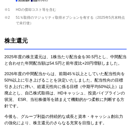
※1
HDの償却コスト等を含む
※2
51％取得のマジョリティ取得オプションを有する（2025年5月末時点
で未行使）
株主還元
2025年度の株主還元は、1株当たり配当金を30.5円とし、中間配当
と合わせた年間配当額は54.5円と前年度比+20円増額しました。
2026年度の中間配当からは、前期45％以上としていた配当性向を
50%以上に引き上げることを決定いたしました。配当性向の目標
引き上げに伴い、総還元性向に係る目標（中期平均50%以上）は
廃止とし、自己株式取得は、HDキャッシュ、投資パイプラインの
状況、 ESR、当社株価等を踏まえて機動的かつ柔軟に判断する方
針です。​
今後も、グループ利益の持続的な成長と資本・キャッシュ創出力
の強化により、株主還元のさらなる充実を目指します。