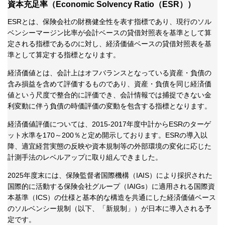
資本充足率（Economic Solvency Ratio（ESR））
ESRとは、保険会社の財務健全性を表す指標であり、現行のソル
ベンシーマージン比率が会計ベースの貸借対照表を基準として算
定される指標であるのに対し、経済価値ベースの貸借対照表を基
準として算定する指標となります。
経済価値とは、会計上はオフバランスとなっている資産・負債の
含み損益を含めて評価するものであり、資産・負債を同じ経済価
値という尺度で整合的に評価でき、会計情報では捕捉できない金
利変動に伴う負債の時価評価の変動を包含する指標となります。
経済価値評価については、2015-2017年度中計からESRのターゲ
ット水準を170～200％と定め開示しております。ESRの導入以
降、適宜経営実態の反映や資本規制等の外部環境の変化に応じた
計測手法のレベルアップに取り組んできました。
2025年度末には、保険監督者国際機構（IAIS）により採択された
国際的に活動する保険会社グループ（IAIGs）に適用される国際資
本基準（ICS）の仕様と基本的な構造を共通にした経済価値ベース
のソルベンシー規制（以下、「新規制」）が日本に導入される予
定です。