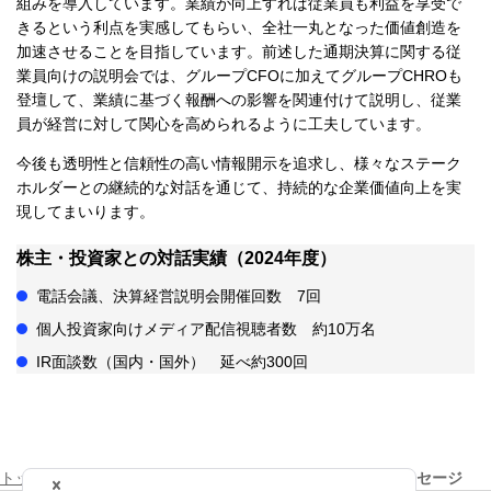
組みを導入しています。業績が向上すれば従業員も利益を享受で
きるという利点を実感してもらい、全社一丸となった価値創造を
加速させることを目指しています。前述した通期決算に関する従
業員向けの説明会では、グループCFOに加えてグループCHROも
登壇して、業績に基づく報酬への影響を関連付けて説明し、従業
員が経営に対して関心を高められるように工夫しています。
今後も透明性と信頼性の高い情報開示を追求し、様々なステーク
ホルダーとの継続的な対話を通じて、持続的な企業価値向上を実
現してまいります。
株主・投資家との対話実績（2024年度）
電話会議、決算経営説明会開催回数 7回
個人投資家向けメディア配信視聴者数 約10万名
IR面談数（国内・国外） 延べ約300回
トップページ
株主・投資家の皆さま
グループCFOメッセージ