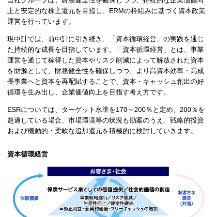
上と安定的な株主還元を目指し、ERMの枠組みに基づく資本政策
運営を行っています。
現中計では、前中計に引き続き、「資本循環経営」の実践を通じ
た持続的な成長を目指しています。「資本循環経営」とは、事業
運営を通じて稼得した資本やリスク削減によって解放された資本
を財源として、財務健全性を確保しつつ、より高資本効率・高成
長事業へと資本を再配賦することで、資本・キャッシュ創出の好
循環を生み出し、企業価値向上を目指す考え方です。
ESRについては、ターゲット水準を170～200％と定め、200％を
超過している場合、市場環境等の状況も勘案のうえ、戦略的投資
および機動的・柔軟な追加還元を積極的に検討していきます。
資本循環経営