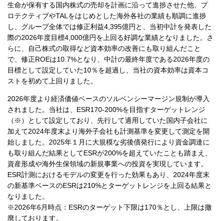
生命が保有する国内株式の売却を計画に沿って進捗させた他、プ
ロテクティブやTALをはじめとした海外各社の業績も順調に進捗
し、グループ全体では修正利益4,395億円と、当初中計を発表した
際の2026年度目標4,000億円を上回る好調な業績となりました。さ
らに、自己株式の取得など資本効率の改善にも取り組んだこと
で、修正ROEは10.7%となり、中計の最終年度である2026年度の
目標として設定していた10％を超過し、当社の資本効率は資本コ
ストを初めて上回りました。
2026年度より経済価値ベースのソルベンシーマージン規制が導入
されました。当社は、ESR170-200%を目指すターゲットレンジ
（※）として設定しており、先行して適用していた国内子会社に
加えて2024年度末より海外子会社も計測基準を変更して測定を開
始しました。2025年１月に大規模な劣後債発行により資金調達に
も取り組んだ結果としてESRが200%を超えていたことも踏まえ、
資産形成や海外生保領域の新規事業への投資を実現しています。
ESR計測におけるモデルの変更を行った効果もあり、2024年度末
の新基準ベースのESRは210%とターゲットレンジを上回る結果と
なりました。
※2026年6月時点：ESRのターゲット下限は170％とし、上限は撤
廃しております。