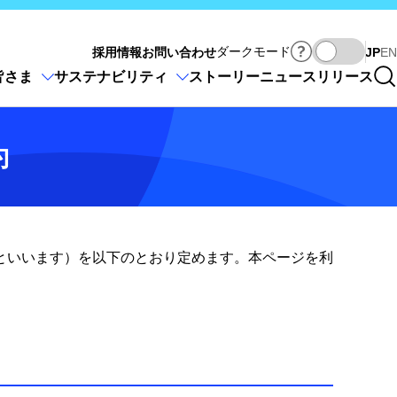
Ja
ダークモード
採用情報
お問い合わせ
JP
EN
皆さま
サステナビリティ
ストーリー
ニュースリリース
約
といいます）を以下のとおり定めます。本ページを利
。