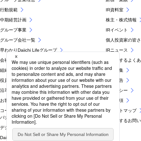
行動規範
IR資料室
中期経営計画
株主・株式情報
グループ事業
IRイベント
グループ会社一覧
個人投資家の皆さ
早わかりDaiichi Lifeグループ
IRニュース
会社概要
IRに関するよく
組織図
IR用語集
役員紹介
電子公告
沿革
IRポリシー
お客さま第一のグループ業務運営方針
免責事項
コーポレートガバナンス・内部統制・グループ税務ガ
IRサイトマップ
バナンス
IRに関するお問
デジタルイノベーション
Daiichi Lifeブランド