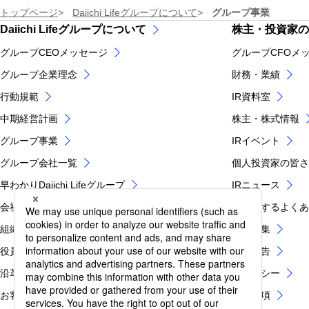
トップページ
Daiichi Lifeグループについて
グループ事業
Daiichi Lifeグループについて
株主・投資家の
グループCEOメッセージ
グループCFOメ
グループ企業理念
財務・業績
行動規範
IR資料室
中期経営計画
株主・株式情報
グループ事業
IRイベント
グループ会社一覧
個人投資家の皆さ
早わかりDaiichi Lifeグループ
IRニュース
会社概要
IRに関するよく
組織図
IR用語集
役員紹介
電子公告
沿革
IRポリシー
お客さま第一のグループ業務運営方針
免責事項