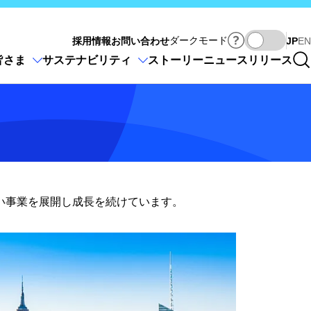
Ja
ダークモード
採用情報
お問い合わせ
JP
EN
皆さま
サステナビリティ
ストーリー
ニュースリリース
幅広い事業を展開し成長を続けています。