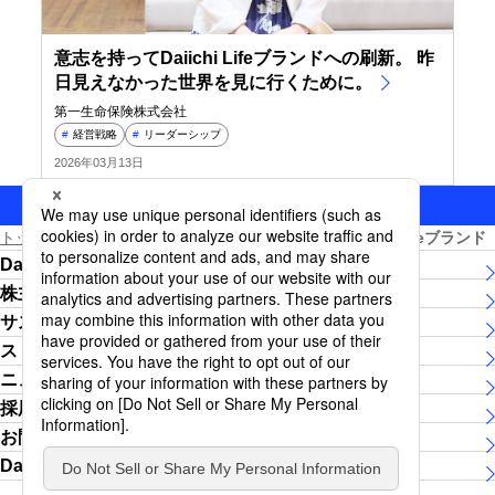
意志を持ってDaiichi Lifeブランドへの刷新。 昨
日見えなかった世界を見に行くために。
第一生命保険株式会社
#
経営戦略
#
リーダーシップ
2026年03月13日
トップページ
Daiichi Lifeグループについて
Daiichi Lifeブランド
Daiichi Lifeグループについて
株主・投資家の皆さま
サステナビリティ
ストーリー
ニュースリリース
採用情報
お問い合わせ
Daiichi Lifeグループ女子陸上競技部