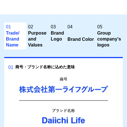
01
02
03
04
05
Trade/
Purpose
Brand
Group
Brand
and
Logo
company's
Brand Color
Name
Values
logos
商号・ブランド名称に込めた意味
01