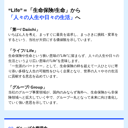
“Life”＝「生命保険/生命」から
「人々の人生や日々の生活」
へ
「第一/ Daiichi」
いちばん人を考え、まっすぐに最良を追求し、まっさきに挑戦・変革を
するという、当社が大切にする価値観を示しています。
「ライフ/ Life」
生命保険や生命という狭い意味の“Life”に留まらず、人々の人生や日々の
生活というより広い意味の“Life”を意味します。
「一生涯のパートナー」として、生命保険の枠を超えて一人ひとりに寄
り添い多様な人生の可能性をひらく企業となり、世界の人々やその生活
に貢献する意志を込めています。
「グループ/ Group」
当社のグループ事業領域が、国内のみならず海外へ、生命保険から非保
険領域へと拡大していく中で、グループ一丸となって未来に向け進化し
ていく強い意思を示しています。