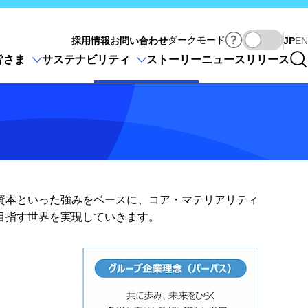
Ja
ダークモード
採用情報
お問い合わせ
JP
EN
皆さま
サステナビリティ
ストーリー
ニュースリリース
資本といった強みをベースに、コア・マテリアリティ
目指す世界を実現していきます。