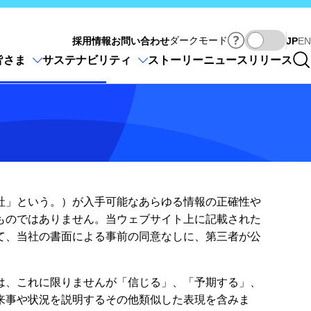
Ja
ダークモード
採用情報
お問い合わせ
JP
EN
皆さま
サステナビリティ
ストーリー
ニュースリリース
社」という。）が入手可能なあらゆる情報の正確性や
ものではありません。当ウェブサイト上に記載された
て、当社の書面による事前の同意なしに、第三者が公
は、これに限りませんが「信じる」、「予期する」、
来事や状況を説明するその他類似した表現を含みま