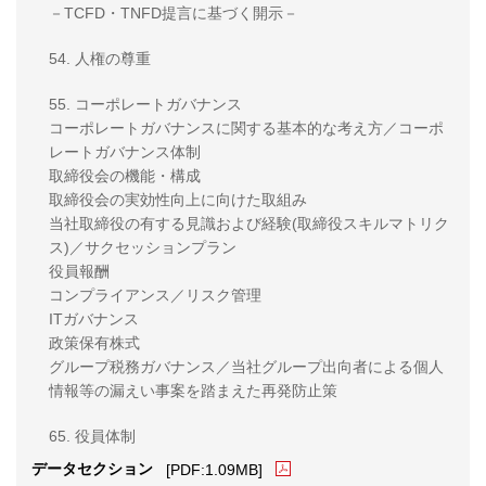
－TCFD・TNFD提言に基づく開示－
54. 人権の尊重
55. コーポレートガバナンス
コーポレートガバナンスに関する基本的な考え方／コーポ
レートガバナンス体制
取締役会の機能・構成
取締役会の実効性向上に向けた取組み
当社取締役の有する見識および経験(取締役スキルマトリク
ス)／サクセッションプラン
役員報酬
コンプライアンス／リスク管理
ITガバナンス
政策保有株式
グループ税務ガバナンス／当社グループ出向者による個人
情報等の漏えい事案を踏まえた再発防止策
65. 役員体制
PDFファイルが新規ウィンドウ
データセクション
[PDF:1.09MB]