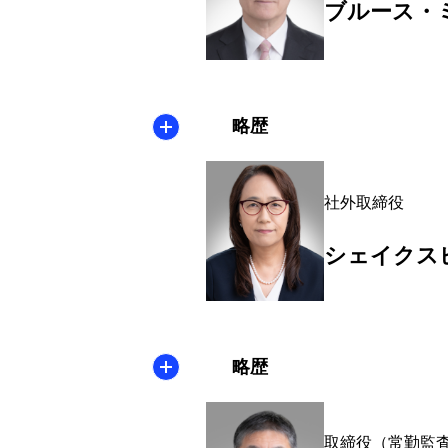
ブルース・
略歴
社外取締役
シェイクス
略歴
取締役（常勤監