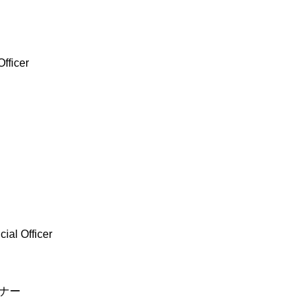
ficer
l Officer
ナー