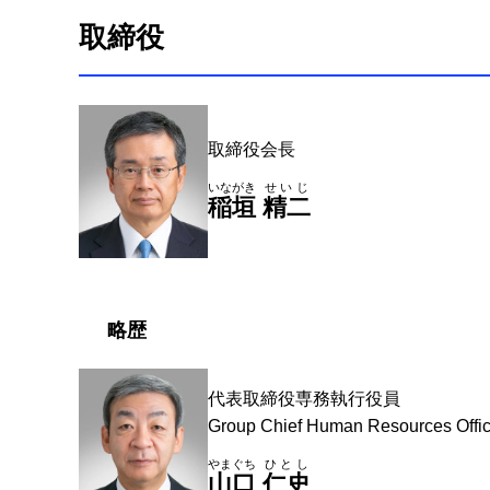
取締役
取締役会長
いながき
せいじ
稲垣
精二
略歴
代表取締役専務執行役員
Group Chief Human Resources Offic
やまぐち
ひとし
山口
仁史