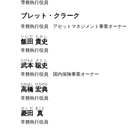
専務執行役員
ブレット・クラーク
常務執行役員 アセットマネジメント事業オーナー
いいだ
たかし
飯田
貴史
常務執行役員
たけもと
さとし
武本
聡史
常務執行役員 国内保険事業オーナー
たかはし
ひろのり
高橋
宏典
常務執行役員
ひしだ
まこと
菱田
真
常務執行役員