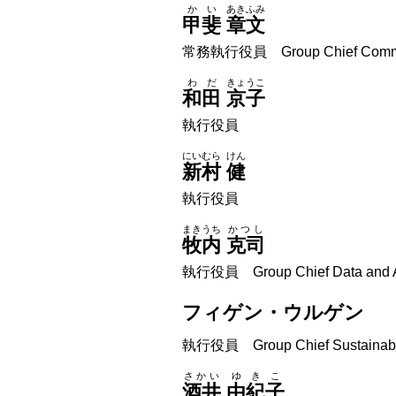
かい
あきふみ
甲斐
章文
常務執行役員 Group Chief Communi
わだ
きょうこ
和田
京子
執行役員
にいむら
けん
新村
健
執行役員
まきうち
かつし
牧内
克司
執行役員 Group Chief Data and AI
フィゲン・ウルゲン
執行役員 Group Chief Sustainabili
さかい
ゆきこ
酒井
由紀子