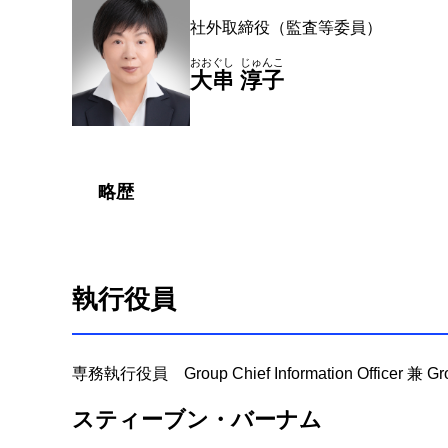
社外取締役（監査等委員）
おおぐし
じゅんこ
大串
淳子
略歴
執行役員
専務執行役員 Group Chief Information Officer 兼 Group 
スティーブン・バーナム