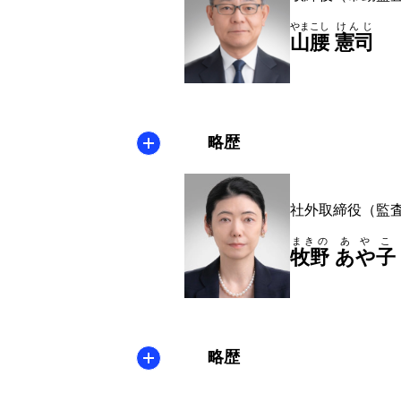
やまこし
けんじ
山腰
憲司
略歴
社外取締役（監
まきの
あやこ
牧野
あや子
略歴