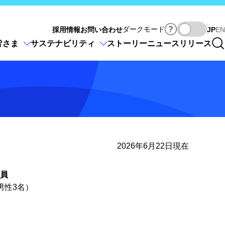
Ja
ダークモード
採用情報
お問い合わせ
JP
EN
皆さま
サステナビリティ
ストーリー
ニュースリリース
2026年6月22日現在
員
男性3名）