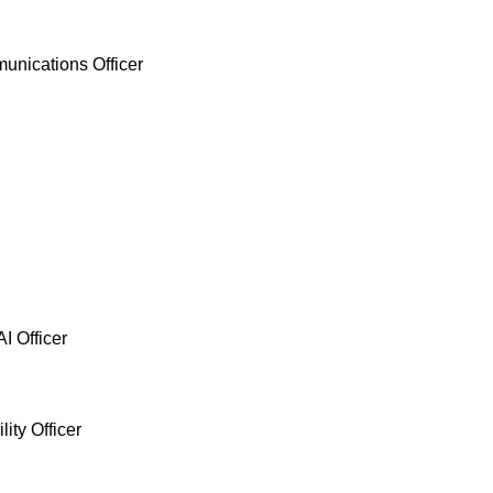
cations Officer
 Officer
ty Officer