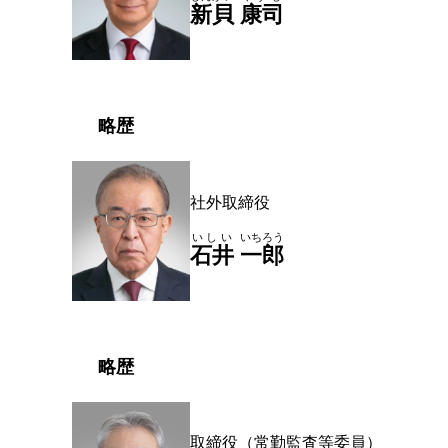
新貝
康司
略歴
社外取締役
いしい
いちろう
石井
一郎
略歴
取締役（常勤監査等委員）