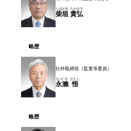
しばがき
たかひろ
柴垣
貴弘
略歴
社外取締役（監査等委員）
ながせ
さとし
永瀨
悟
略歴