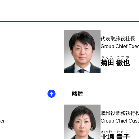
代表取締役社長
Group Chief Execu
きくた
てつや
菊田
徹也
略歴
取締役常務執行
er
Group Chief Cust
きたほり
たかこ
北堀
貴子