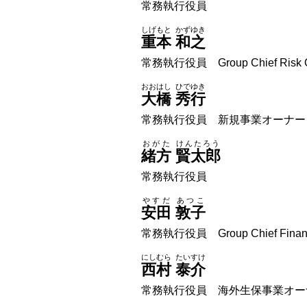
常務執行役員
しげもと
かずゆき
重本
和之
常務執行役員 Group Chief Risk Of
おおはし
ひでゆき
大橋
秀行
常務執行役員 新規事業オーナー
おがた
けんたろう
緒方
賢太郎
常務執行役員
やすだ
あつこ
安田
敦子
常務執行役員 Group Chief Financia
にしむら
たいすけ
西村
泰介
常務執行役員 海外生保事業オー