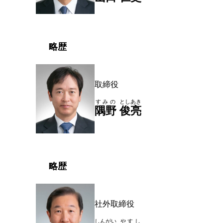
略歴
取締役
すみの
としあき
隅野
俊亮
略歴
社外取締役
しんがい
やすし