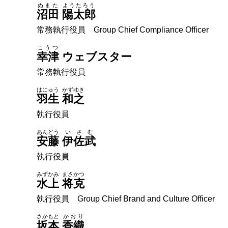
ぬまた
ようたろう
沼田
陽太郎
常務執行役員 Group Chief Compliance Officer
こうつ
幸津
ウェブスター
常務執行役員
はにゅう
かずゆき
羽生
和之
執行役員
あんどう
いさむ
安藤
伊佐武
執行役員
みずかみ
まさかつ
水上
将克
執行役員 Group Chief Brand and Culture Officer
さかもと
かおり
坂本
香織