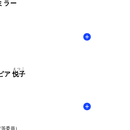
ミラー
えつこ
ピア
悦子
査等委員）