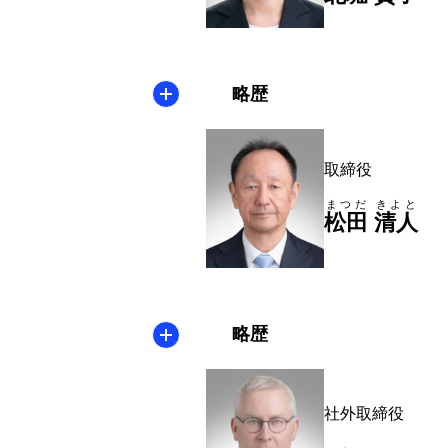
略歴
取締役
まつだ
きよと
松田
清人
略歴
社外取締役