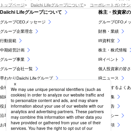
トップページ
Daiichi Lifeグループについて
コーポレートガバナン
Daiichi Lifeグループについて
株主・投資家の
グループCEOメッセージ
グループCFOメ
グループ企業理念
財務・業績
行動規範
IR資料室
中期経営計画
株主・株式情報
グループ事業
IRイベント
グループ会社一覧
個人投資家の皆さ
早わかりDaiichi Lifeグループ
IRニュース
会社概要
IRに関するよく
組織図
IR用語集
役員紹介
電子公告
沿革
IRポリシー
お客さま第一のグループ業務運営方針
免責事項