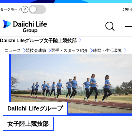
ダークモード
Ja
JP
EN
サイト内検索を開く
メインメニューを開く
Daiichi Lifeグループ女子陸上競技部
ニュース
競技会成績
選手・スタッフ紹介
練習・生活環境
Daiichi Lifeグループ
女子陸上競技部