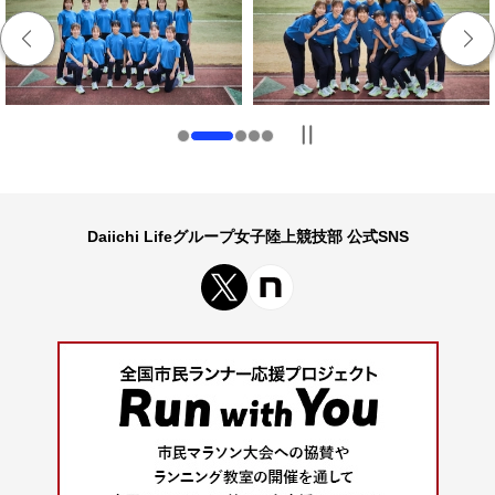
次のスライドへ
Daiichi Lifeグループ女子陸上競技部 公式SNS
新規ウィンドウを開きます
新規ウィンドウを開きます
新規ウ