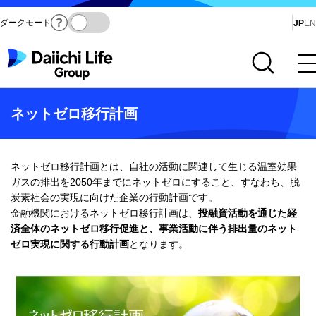
ダークモード
Ja
JP
EN
サイト内検索を開く
メインメニューを開く
ネットゼロ移行計画
ネットゼロ移行計画とは、自社の活動に関連して生じる温室効果
ガスの排出を2050年までにネットゼロにすること、すなわち、脱
炭素社会の実現に向けた企業の行動計画です。
金融機関におけるネットゼロ移行計画は、
投融資活動を通じた経
済全体のネットゼロ移行促進と、事業活動に伴う排出量のネット
ゼロ実現に関する行動計画
となります。