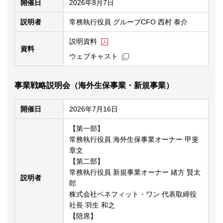
開催日
2026年8月7日
説明者
常務執行役員 グループCFO 西村 泰介
PDFファイルが新規ウィンドウで開きま
説明資料
資料
新規ウィンドウを開きます
ウェブキャスト
事業戦略説明会（海外生保事業・新規事業）
開催日
2026年7月16日
【第一部】
常務執行役員 海外生保事業オーナー 甲斐
章文
【第二部】
常務執行役員 新規事業オーナー 緒方 賢太
説明者
郎
株式会社ベネフィット・ワン 代表取締役
社長 羽生 和之
【陪席】