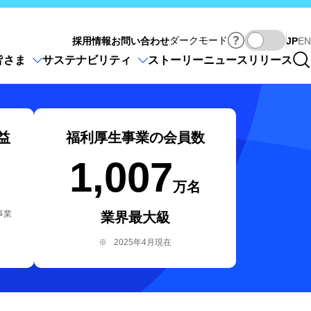
Ja
ダークモード
採用情報
お問い合わせ
JP
EN
皆さま
サステナビリティ
ストーリー
ニュースリリース
益
福利厚生事業の
会員数
1,007
万名
事業
業界最大級
※
2025年4月現在