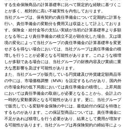
する生命保険商品の計算基礎率に比べて限定的な経験に基づくこ
とが多く、相対的に高い不確実性を内包しております。
当社グループは、保有契約の責任準備金について定期的に計算を
行い、責任準備金の変動分を費用又は収益として計上しておりま
す。保険金・給付金等の支払い実績が当初の計算基礎率より多額
となる等により責任準備金の積立不足が顕在化した場合、又は環
境の変化によって当社グループの責任準備金の計算基礎率を変更
せざるを得ない場合においては、当社グループは責任準備金の積
増しを行うことが必要となる可能性があります。このような積増
しが多額である場合には、当社グループの財務内容及び業績に重
大な悪影響を及ぼす可能性があります。
また、当社グループが販売している円貨建及び外貨建定額商品等
の中には、市場価格調整（MVA）を設定するものがあり、国内外
の市場金利の低下局面においては責任準備金の積増し、上昇局面
においては責任準備金の取崩しが必要となることから、会計上の
一時的な変動要因となる可能性があります。更に、当社グループ
で販売している変額年金保険の中には、最低給付の保証を特徴と
するものがあります。この保証型商品については、責任準備金に
不足があれば積増しを行う必要があり、結果として費用が増加す
る可能性があります。当社グループは再保険契約の締結等によっ