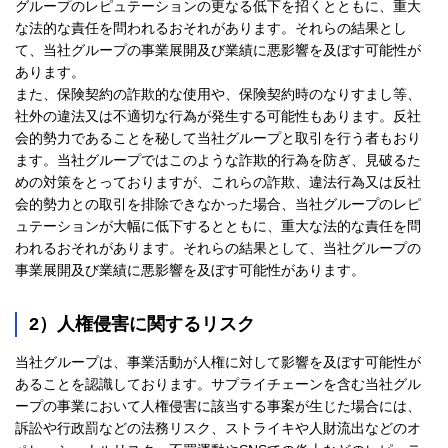
グループのレピュテーションの更なる低下を招くとともに、重大
な法的な責任を問われるおそれがあります。それらの結果とし
て、当社グループの事業展開及び業績に悪影響を及ぼす可能性が
あります。
また、保険契約の詐欺的な使用や、保険契約時のなりすまし等、
社外の違法又は不適切な行為が発生する可能性もあります。反社
会的勢力であることを秘して当社グループと取引を行う者もおり
ます。当社グループではこのような詐欺的行為を防ぎ、見破るた
めの対策をとっておりますが、これらの詐欺、違法行為又は反社
会的勢力との取引を排除できなかった場合、当社グループのレピ
ュテーションが大幅に低下するとともに、重大な法的な責任を問
われるおそれがあります。それらの結果として、当社グループの
事業展開及び業績に悪影響を及ぼす可能性があります。
2）人権侵害に関するリスク
当社グループは、事業活動が人権に対して影響を及ぼす可能性が
あることを認識しております。サプライチェーンを含む当社グル
ープの事業において人権侵害に該当する事案が生じた場合には、
訴訟や行政罰などの法務リスク、ストライキや人財流出などのオ