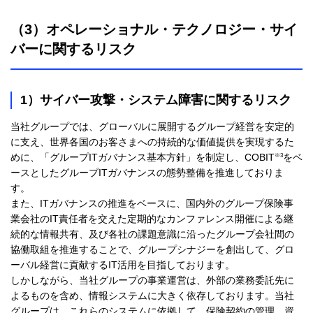
（3）オペレーショナル・テクノロジー・サイ
バーに関するリスク
1）サイバー攻撃・システム障害に関するリスク
当社グループでは、グローバルに展開するグループ経営を安定的
に支え、世界各国のお客さまへの持続的な価値提供を実現するた
※3
めに、「グループITガバナンス基本方針」を制定し、COBIT
をベ
ースとしたグループITガバナンスの態勢整備を推進しておりま
す。
また、ITガバナンスの推進をベースに、国内外のグループ保険事
業会社のIT責任者を交えた定期的なカンファレンス開催による継
続的な情報共有、及び各社の課題意識に沿ったグループ会社間の
協働取組を推進することで、グループシナジーを創出して、グロ
ーバル経営に貢献するIT活用を目指しております。
しかしながら、当社グループの事業運営は、外部の業務委託先に
よるものを含め、情報システムに大きく依存しております。当社
グループは、これらのシステムに依拠して、保険契約の管理、資