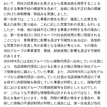
おいて、同社の従業員がお客さまから直接金銭を授受することを
禁止する事務手続の構築等を含めて、金銭に係る不正行為の撲滅
に向けた体制整備・取組みを実施しました。
第一生命では、こうした事案の発生を受け、徹底した企業文化・
風土の改革に取り組み、これに応じた営業方針の見直しを行いま
したが、今後、他の金銭不正に関する事案が判明する等の場合に
は、第一生命並びに当社グループの社会的信用が更に毀損される
ことになり、業務運営に影響を及ぼす可能性があるほか、追加的
な営業方針の見直し等が必要となる場合が考えられ、その場合、
当社グループの事業運営、業績、財政状態に影響を及ぼす可能性
があります。
2024年8月には当社グループから保険代理店へ出向していた社員に
より、当該保険代理店におけるお客さまの個人情報が当社グルー
プ保険会社に漏えいしていた事案、また、2025年9月には当社グル
ープから保険代理店へ出向していた社員が当該保険代理店の了承
を得ずに内部情報を取得していた事案が判明しました。保険代理
店における当社グループの実績把握等を目的としたものでした
が、このような不適切な情報取得は許されるものではなく、再発
防止を進めております。今後、同様の事案が発生する場合や、取
得した情報の不適切利用が判明した場合には、第一生命及び当社