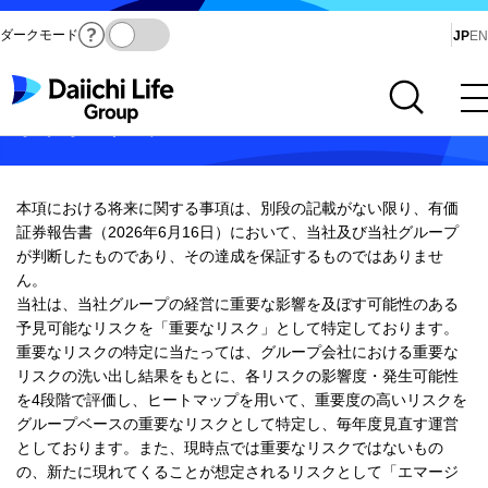
ダークモード
Ja
JP
EN
サイト内検索を開く
メインメニューを開く
事業等のリスク
本項における将来に関する事項は、別段の記載がない限り、有価
証券報告書（2026年6月16日）において、当社及び当社グループ
が判断したものであり、その達成を保証するものではありませ
ん。
当社は、当社グループの経営に重要な影響を及ぼす可能性のある
予見可能なリスクを「重要なリスク」として特定しております。
重要なリスクの特定に当たっては、グループ会社における重要な
リスクの洗い出し結果をもとに、各リスクの影響度・発生可能性
を4段階で評価し、ヒートマップを用いて、重要度の高いリスクを
グループベースの重要なリスクとして特定し、毎年度見直す運営
としております。また、現時点では重要なリスクではないもの
の、新たに現れてくることが想定されるリスクとして「エマージ