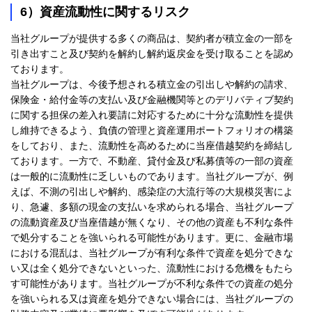
6）資産流動性に関するリスク
当社グループが提供する多くの商品は、契約者が積立金の一部を
引き出すこと及び契約を解約し解約返戻金を受け取ることを認め
ております。
当社グループは、今後予想される積立金の引出しや解約の請求、
保険金・給付金等の支払い及び金融機関等とのデリバティブ契約
に関する担保の差入れ要請に対応するために十分な流動性を提供
し維持できるよう、負債の管理と資産運用ポートフォリオの構築
をしており、また、流動性を高めるために当座借越契約を締結し
ております。一方で、不動産、貸付金及び私募債等の一部の資産
は一般的に流動性に乏しいものであります。当社グループが、例
えば、不測の引出しや解約、感染症の大流行等の大規模災害によ
り、急遽、多額の現金の支払いを求められる場合、当社グループ
の流動資産及び当座借越が無くなり、その他の資産も不利な条件
で処分することを強いられる可能性があります。更に、金融市場
における混乱は、当社グループが有利な条件で資産を処分できな
い又は全く処分できないといった、流動性における危機をもたら
す可能性があります。当社グループが不利な条件での資産の処分
を強いられる又は資産を処分できない場合には、当社グループの