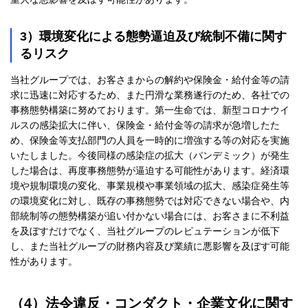
3）環境変化による態勢逼迫及び統制不備に関す
るリスク
当社グループでは、お客さまからの解約や保険金・給付金等の請
求に迅速に対応するため、また円滑な業務遂行のため、各社での
事務態勢構築に努めております。第一生命では、新型コロナウイ
ルスの感染拡大に伴い、保険金・給付金等の請求が急増したた
め、保険金等支払部門の人員を一時的に増強する等の対応を実施
いたしました。今後同様の感染症の拡大（パンデミック）が発生
した場合は、再度事務態勢が逼迫する可能性があります。経済環
境や規制環境の変化、事業規模や事業領域の拡大、感染症発生等
の環境変化に対し、既存の事務態勢では対応できない場合や、内
部統制等の態勢構築が追い付かない場合には、お客さまに不利益
を及ぼすだけでなく、当社グループのレピュテーションが低下
し、また当社グループの財務内容及び業績に悪影響を及ぼす可能
性があります。
（4）法令違反・コンダクト・企業文化に関す