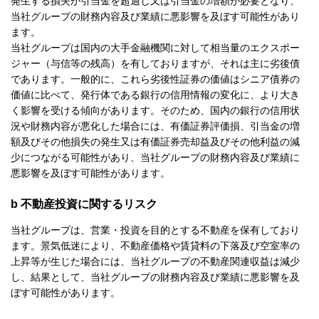
発生する損失が引当金を超過し又は引当金の増額が必要となり、
当社グループの財務内容及び業績に悪影響を及ぼす可能性があり
ます。
当社グループは国内の大手金融機関に対して相当量のエクスポー
ジャー（与信等の残高）を有しておりますが、それは主に劣後債
であります。一般的に、これら劣後性証券の価値はシニア債券の
価値に比べて、発行体である銀行の信用情報の変化に、より大き
く影響を受ける傾向があります。そのため、国内の銀行の信用状
況や財務内容が悪化した場合には、有価証券評価損、引当金の増
額及びその他損失の発生又は有価証券売却益及びその他利益の減
少につながる可能性があり、当社グループの財務内容及び業績に
悪影響を及ぼす可能性があります。
b 不動産投資に関するリスク
当社グループは、営業・投資を目的とする不動産を保有しており
ます。景気低迷により、不動産価格や賃貸料の下落及び空室率の
上昇等が生じた場合には、当社グループの不動産関連収益は減少
し、結果として、当社グループの財務内容及び業績に悪影響を及
ぼす可能性があります。