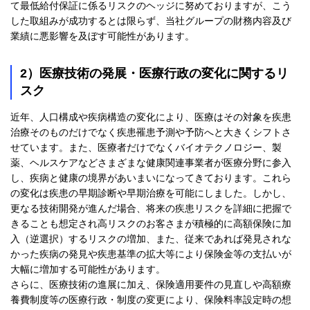
て最低給付保証に係るリスクのヘッジに努めておりますが、こう
した取組みが成功するとは限らず、当社グループの財務内容及び
業績に悪影響を及ぼす可能性があります。
2）医療技術の発展・医療行政の変化に関するリ
スク
近年、人口構成や疾病構造の変化により、医療はその対象を疾患
治療そのものだけでなく疾患罹患予測や予防へと大きくシフトさ
せています。また、医療者だけでなくバイオテクノロジー、製
薬、ヘルスケアなどさまざまな健康関連事業者が医療分野に参入
し、疾病と健康の境界があいまいになってきております。これら
の変化は疾患の早期診断や早期治療を可能にしました。しかし、
更なる技術開発が進んだ場合、将来の疾患リスクを詳細に把握で
きることも想定され高リスクのお客さまが積極的に高額保険に加
入（逆選択）するリスクの増加、また、従来であれば発見されな
かった疾病の発見や疾患基準の拡大等により保険金等の支払いが
大幅に増加する可能性があります。
さらに、医療技術の進展に加え、保険適用要件の見直しや高額療
養費制度等の医療行政・制度の変更により、保険料率設定時の想