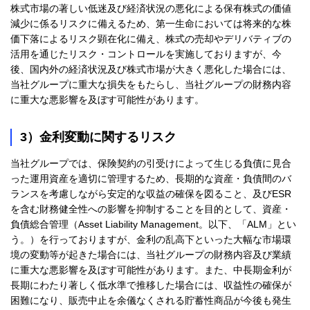
株式市場の著しい低迷及び経済状況の悪化による保有株式の価値
減少に係るリスクに備えるため、第一生命においては将来的な株
価下落によるリスク顕在化に備え、株式の売却やデリバティブの
活用を通じたリスク・コントロールを実施しておりますが、今
後、国内外の経済状況及び株式市場が大きく悪化した場合には、
当社グループに重大な損失をもたらし、当社グループの財務内容
に重大な悪影響を及ぼす可能性があります。
3）金利変動に関するリスク
当社グループでは、保険契約の引受けによって生じる負債に見合
った運用資産を適切に管理するため、長期的な資産・負債間のバ
ランスを考慮しながら安定的な収益の確保を図ること、及びESR
を含む財務健全性への影響を抑制することを目的として、資産・
負債総合管理（Asset Liability Management。以下、「ALM」とい
う。）を行っておりますが、金利の乱高下といった大幅な市場環
境の変動等が起きた場合には、当社グループの財務内容及び業績
に重大な悪影響を及ぼす可能性があります。また、中長期金利が
長期にわたり著しく低水準で推移した場合には、収益性の確保が
困難になり、販売中止を余儀なくされる貯蓄性商品が今後も発生