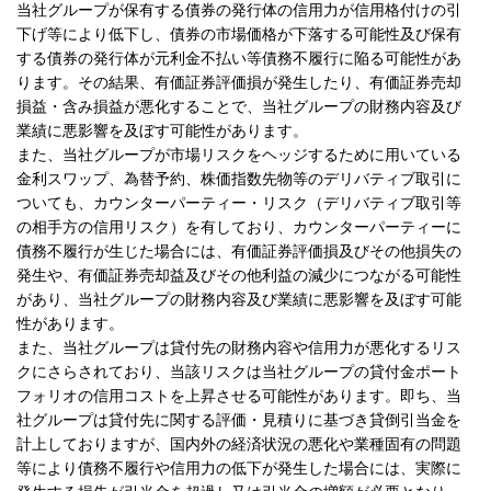
当社グループが保有する債券の発行体の信用力が信用格付けの引
下げ等により低下し、債券の市場価格が下落する可能性及び保有
する債券の発行体が元利金不払い等債務不履行に陥る可能性があ
ります。その結果、有価証券評価損が発生したり、有価証券売却
損益・含み損益が悪化することで、当社グループの財務内容及び
業績に悪影響を及ぼす可能性があります。
また、当社グループが市場リスクをヘッジするために用いている
金利スワップ、為替予約、株価指数先物等のデリバティブ取引に
ついても、カウンターパーティー・リスク（デリバティブ取引等
の相手方の信用リスク）を有しており、カウンターパーティーに
債務不履行が生じた場合には、有価証券評価損及びその他損失の
発生や、有価証券売却益及びその他利益の減少につながる可能性
があり、当社グループの財務内容及び業績に悪影響を及ぼす可能
性があります。
また、当社グループは貸付先の財務内容や信用力が悪化するリス
クにさらされており、当該リスクは当社グループの貸付金ポート
フォリオの信用コストを上昇させる可能性があります。即ち、当
社グループは貸付先に関する評価・見積りに基づき貸倒引当金を
計上しておりますが、国内外の経済状況の悪化や業種固有の問題
等により債務不履行や信用力の低下が発生した場合には、実際に