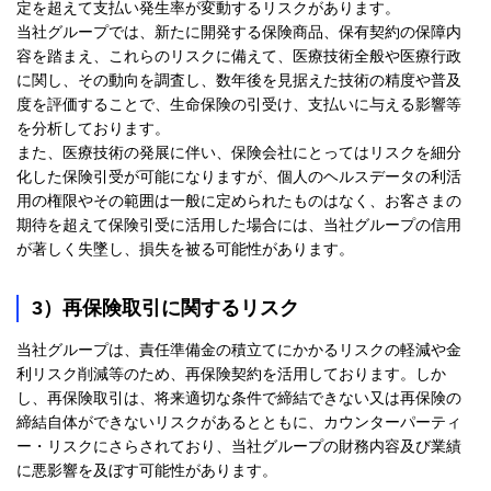
定を超えて支払い発生率が変動するリスクがあります。
当社グループでは、新たに開発する保険商品、保有契約の保障内
容を踏まえ、これらのリスクに備えて、医療技術全般や医療行政
に関し、その動向を調査し、数年後を見据えた技術の精度や普及
度を評価することで、生命保険の引受け、支払いに与える影響等
を分析しております。
また、医療技術の発展に伴い、保険会社にとってはリスクを細分
化した保険引受が可能になりますが、個人のヘルスデータの利活
用の権限やその範囲は一般に定められたものはなく、お客さまの
期待を超えて保険引受に活用した場合には、当社グループの信用
が著しく失墜し、損失を被る可能性があります。
3）再保険取引に関するリスク
当社グループは、責任準備金の積立てにかかるリスクの軽減や金
利リスク削減等のため、再保険契約を活用しております。しか
し、再保険取引は、将来適切な条件で締結できない又は再保険の
締結自体ができないリスクがあるとともに、カウンターパーティ
ー・リスクにさらされており、当社グループの財務内容及び業績
に悪影響を及ぼす可能性があります。