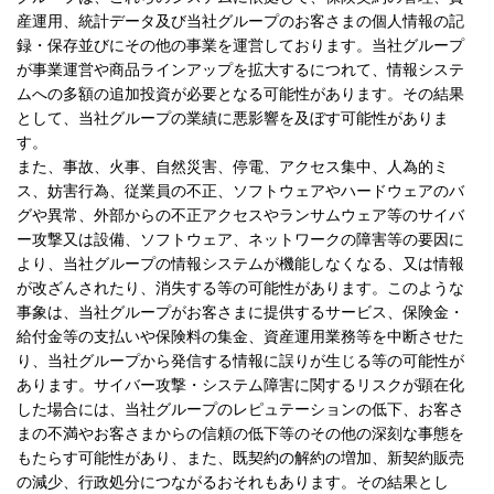
産運用、統計データ及び当社グループのお客さまの個人情報の記
録・保存並びにその他の事業を運営しております。当社グループ
が事業運営や商品ラインアップを拡大するにつれて、情報システ
ムへの多額の追加投資が必要となる可能性があります。その結果
として、当社グループの業績に悪影響を及ぼす可能性がありま
す。
また、事故、火事、自然災害、停電、アクセス集中、人為的ミ
ス、妨害行為、従業員の不正、ソフトウェアやハードウェアのバ
グや異常、外部からの不正アクセスやランサムウェア等のサイバ
ー攻撃又は設備、ソフトウェア、ネットワークの障害等の要因に
より、当社グループの情報システムが機能しなくなる、又は情報
が改ざんされたり、消失する等の可能性があります。このような
事象は、当社グループがお客さまに提供するサービス、保険金・
給付金等の支払いや保険料の集金、資産運用業務等を中断させた
り、当社グループから発信する情報に誤りが生じる等の可能性が
あります。サイバー攻撃・システム障害に関するリスクが顕在化
した場合には、当社グループのレピュテーションの低下、お客さ
まの不満やお客さまからの信頼の低下等のその他の深刻な事態を
もたらす可能性があり、また、既契約の解約の増加、新契約販売
の減少、行政処分につながるおそれもあります。その結果とし