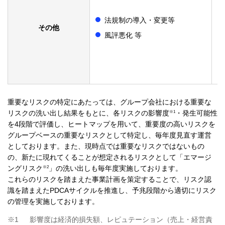
法規制の導入・変更等
その他​
風評悪化 等
重要なリスクの特定にあたっては、グループ会社における重要な
※1
リスクの洗い出し結果をもとに、各リスクの影響度
・発生可能性
を4段階で評価し、ヒートマップを用いて、重要度の高いリスクを
グループベースの重要なリスクとして特定し、毎年度見直す運営
としております。また、現時点では重要なリスクではないもの
の、新たに現れてくることが想定されるリスクとして「エマージ
※2
ングリスク
」の洗い出しも毎年度実施しております。
これらのリスクを踏まえた事業計画を策定することで、リスク認
識を踏まえたPDCAサイクルを推進し、予兆段階から適切にリスク
の管理を実施しております。
※1
影響度は経済的損失額、レピュテーション（売上・経営責