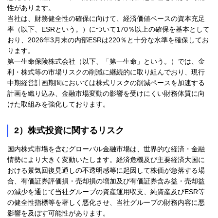
性があります。
当社は、財務健全性の確保に向けて、経済価値ベースの資本充足
率（以下、ESRという。）について170％以上の確保を基本として
おり、2026年3月末の内部ESRは220％と十分な水準を確保してお
ります。
第一生命保険株式会社（以下、「第一生命」という。）では、金
利・株式等の市場リスクの削減に継続的に取り組んでおり、現行
中期経営計画期間においては株式リスクの削減ペースを加速する
計画を織り込み、金融市場変動の影響を受けにくい財務体質に向
けた取組みを強化しております。
2）株式投資に関するリスク
国内株式市場を含むグローバル金融市場は、世界的な経済・金融
情勢により大きく変動いたします。経済危機及び主要経済大国に
おける景気回復見通しの不透明感等に起因して株価が急落する場
合、有価証券評価損・売却損の増加及び有価証券含み益・売却益
の減少を通じて当社グループの資産運用収支、純資産及びESR等
の健全性指標等を著しく悪化させ、当社グループの財務内容に悪
影響を及ぼす可能性があります。