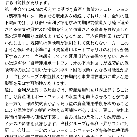
する可能性があります。
第一生命ではALMの考え方に基づき資産と負債のデュレーション
（残存期間）を一致させる取組みを継続しております。金利の低
下局面では、より低い金利水準を求めて期限前償還又は繰上返済
される債券や貸付及び満期を迎えて償還される資産を再投資した
際の運用利回りは従来より低くなるため、平均運用利回りは低下
いたします。既契約の保険料が原則として変わらない一方、この
ような低い金利水準により資産運用ポートフォリオの利回りが低
下することで、当初想定していた運用収益が確保できない、ある
いは逆ざや（資産運用ポートフォリオの平均利回りが既契約の保
険料率の設定に用いた予定利率を下回る状態）となる可能性があ
り、当社グループの収益性及び長期的な事業運営能力に重大な悪
影響を及ぼす可能性があります。
逆に、金利が上昇する局面では、資産運用利回りが上昇すること
により資産運用ポートフォリオの収益力を向上させることができ
る一方で、保険契約者がより高収益の資産運用手段を求めること
により保険契約の解約が増える可能性があります。更に、金利上
昇時は債券等の価格が下落し、含み損益の悪化により純資産にマ
イナスの影響を及ぼします。当社グループは金利上昇リスクに対
応し、会計上、一定のデュレーションマッチングを条件に簿価評
価が可能な責任準備金対応債券を積極的に活用することにより、