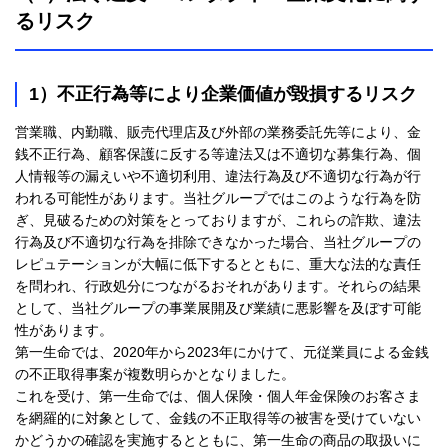
るリスク
1）不正行為等により企業価値が毀損するリスク
営業職、内勤職、販売代理店及び外部の業務委託先等により、金
銭不正行為、顧客保護に反する等違法又は不適切な募集行為、個
人情報等の漏えいや不適切利用、違法行為及び不適切な行為が行
われる可能性があります。当社グループではこのような行為を防
ぎ、見破るための対策をとっておりますが、これらの詐欺、違法
行為及び不適切な行為を排除できなかった場合、当社グループの
レピュテーションが大幅に低下するとともに、重大な法的な責任
を問われ、行政処分につながるおそれがあります。それらの結果
として、当社グループの事業展開及び業績に悪影響を及ぼす可能
性があります。
第一生命では、2020年から2023年にかけて、元従業員による金銭
の不正取得事案が複数明らかとなりました。
これを受け、第一生命では、個人保険・個人年金保険のお客さま
を網羅的に対象として、金銭の不正取得等の被害を受けていない
かどうかの確認を実施するとともに、第一生命の商品の取扱いに