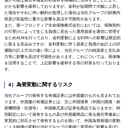
かかる影響を緩和しておりますが、金利が短期間で大幅に上昇し
た場合やそれに伴い解約が急増した場合は当社グループの財務内
容及び収益性に重大な影響を及ぼす可能性があります。
また、第一フロンティア生命保険株式会社においては、保険契約
の引受けによって生じる負債に見合った運用資産を適切に管理す
るためALMを行っており、金利変動によるESRへの影響は限定的
に留まる見込みですが、金利変動に伴う資産と負債の会計上の評
価額の計上方法の違い等により、当社グループの純資産と支払余
力等に影響を及ぼす可能性があります。これについては、再保険
を活用することで、上記影響を緩和する等の対策を行っておりま
す。
4）為替変動に関するリスク
当社グループの保有する有価証券には外貨建のものも含まれてお
ります。外貨建の有価証券とは、主に外国債券（外国の国債・政
府機関債・社債等）、外国株式及び証券化商品でありますが、特
別勘定において保有するもの及び外貨建商品に係る責任準備金に
実質的に対応させて保有するものを除いて、外国為替相場の変動
による時価の変動が当社グループの業績に実質的に影響を及ぼし