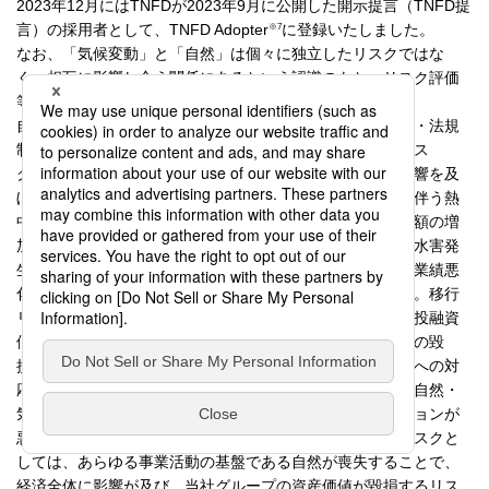
2023年12月にはTNFDが2023年9月に公開した開示提言（TNFD提
※7
言）の採用者として、TNFD Adopter
に登録いたしました。
なお、「気候変動」と「自然」は個々に独立したリスクではな
く、相互に影響し合う関係にあるという認識のもと、リスク評価
等においても一体的に取り組んでいます。
自然・気候変動に関する物理的リスクや移行リスク（政策・法規
制リスク、技術リスク、市場リスク、レピュテーションリス
ク）、システミックリスクは、当社グループの業績に悪影響を及
ぼす可能性があります。物理的リスクとしては、温暖化に伴う熱
中症や汚染に伴う感染症の増加による保険金・給付金支払額の増
加、自然の喪失を原因とする災害の深刻化、台風等による水害発
生の増加に伴う保険金・給付金支払額の増加、投融資先の業績悪
化に伴う資産価値の低下・引当額の増加等が想定されます。移行
リスクとしては、自然の保全への対応が不十分な企業への投融資
価値の低下、炭素税導入、市場・社会環境変化による資産の毀
損、新技術開発・消費者行動の変化への対応等の環境変化への対
応が不十分な企業への投融資価値の低下、当社グループの自然・
気候変動に関する対応が不十分なことによりレピュテーションが
悪化するリスク等が想定されます。また、システミックリスクと
しては、あらゆる事業活動の基盤である自然が喪失することで、
経済全体に影響が及び、当社グループの資産価値が毀損するリス