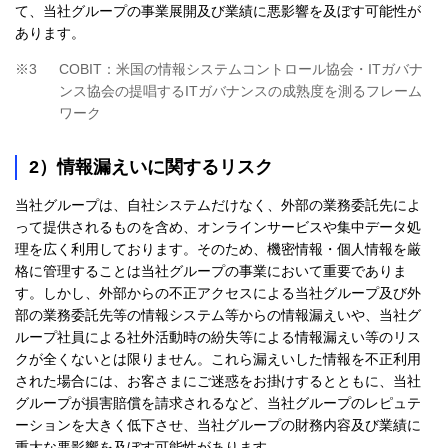
て、当社グループの事業展開及び業績に悪影響を及ぼす可能性が
あります。
※3
COBIT：米国の情報システムコントロール協会・ITガバナ
ンス協会の提唱するITガバナンスの成熟度を測るフレーム
ワーク
2）情報漏えいに関するリスク
当社グループは、自社システムだけなく、外部の業務委託先によ
って提供されるものを含め、オンラインサービスや集中データ処
理を広く利用しております。そのため、機密情報・個人情報を厳
格に管理することは当社グループの事業において重要でありま
す。しかし、外部からの不正アクセスによる当社グループ及び外
部の業務委託先等の情報システム等からの情報漏えいや、当社グ
ループ社員による社外活動時の紛失等による情報漏えい等のリス
クが全くないとは限りません。これら漏えいした情報を不正利用
された場合には、お客さまにご迷惑をお掛けするとともに、当社
グループが損害賠償を請求されるなど、当社グループのレピュテ
ーションを大きく低下させ、当社グループの財務内容及び業績に
重大な悪影響を及ぼす可能性があります。