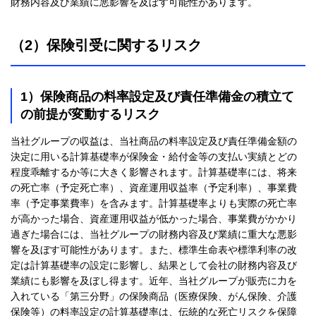
財務内容及び業績に悪影響を及ぼす可能性があります。
（2）保険引受に関するリスク
1）保険商品の料率設定及び責任準備金の積立て
の前提が変動するリスク
当社グループの収益は、当社商品の料率設定及び責任準備金額の
決定に用いる計算基礎率が保険金・給付金等の支払い実績とどの
程度乖離するか等に大きく影響されます。計算基礎率には、将来
の死亡率（予定死亡率）、資産運用収益率（予定利率）、事業費
率（予定事業費率）を含みます。計算基礎率よりも実際の死亡率
が高かった場合、資産運用収益が低かった場合、事業費がかかり
過ぎた場合には、当社グループの財務内容及び業績に重大な悪影
響を及ぼす可能性があります。また、標準生命表や標準利率の改
定は計算基礎率の設定に影響し、結果として会社の財務内容及び
業績にも影響を及ぼし得ます。近年、当社グループが販売に力を
入れている「第三分野」の保険商品（医療保険、がん保険、介護
保険等）の料率設定の計算基礎率は、伝統的な死亡リスクを保障