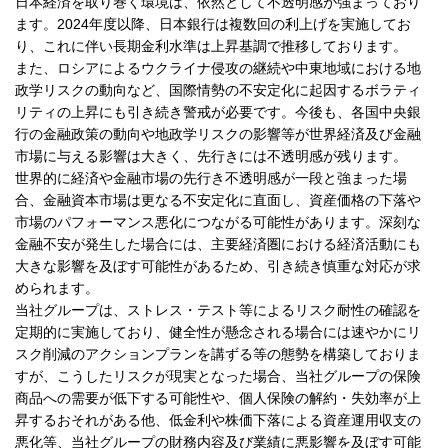
日本経済を取り巻く環境は、依然として不透明感が強まっており
ます。2024年度以降、日本銀行は複数回の利上げを実施してお
り、これに伴い長期金利水準は上昇基調で推移しております。
また、ロシアによるウクライナ侵攻の継続や中東地域における地
政学リスクの動向など、国際情勢の不安定化に起因するボラティ
リティの上昇にも引き続き警戒が必要です。今後も、各国中央銀
行の金融政策の動向や地政学リスクの影響等が世界経済及び金融
市場に与える影響は大きく、先行きには不透明感が残ります。
世界的に経済や金融市場の先行き不透明感が一段と強まった場
合、金融資本市場は更なる不安定化に直面し、資産価格の下落や
市場のパフォーマンス悪化につながる可能性があります。深刻な
金融不安が発生した場合には、主要経済圏における経済活動にも
大きな影響を及ぼす可能性があるため、引き続き慎重な対応が求
められます。
当社グループは、ストレス・テスト等によるリスク耐性の確認を
定期的に実施しており、健全性が懸念される場合には速やかにリ
スク削減のアクションプランを講ずる等の態勢を構築しておりま
すが、こうしたリスクが現実となった場合、当社グループの保険
商品への需要が低下する可能性や、個人保険の解約・失効率が上
昇するおそれがある他、低金利や株価下落による資産運用収支の
悪化等、当社グループの財務内容及び業績に悪影響を及ぼす可能