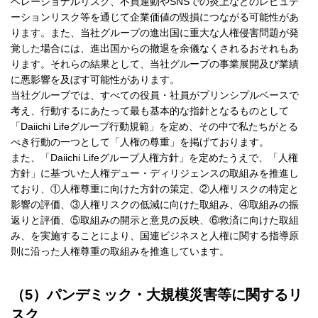
ペレーショナルリスク、不買運動やSNSでの炎上などのレピュテ
ーションリスク等を通じて企業価値の毀損につながる可能性があ
ります。また、当社グループの進出国に重大な人権侵害問題が発
覚した場合には、進出国からの撤退を余儀なくされるおそれもあ
ります。それらの結果として、当社グループの事業展開及び業績
に悪影響を及ぼす可能性があります。
当社グループでは、すべての役員・社員がプリンシプルベースで
考え、行動するにあたって最も基本的な指針となるものとして
「Daiichi Lifeグループ行動規範」を定め、その中で私たちがとる
べき行動の一つとして「人権の尊重」を掲げております。
また、「Daiichi Lifeグループ人権方針」を定めたうえで、「人権
方針」に基づいた人権デュー・ディリジェンスの取組みを推進し
ており、①人権尊重に向けた方針の策定、②人権リスクの特定と
影響の評価、③人権リスクの低減に向けた取組み、④取組みの振
返りと評価、⑤取組みの開示と意見の反映、⑥救済に向けた取組
み、を実施することにより、国連ビジネスと人権に関する指導原
則に沿った人権尊重の取組みを推進しています。
（5）パンデミック・大規模災害等に関するリ
スク