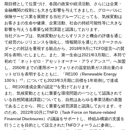
期目標として位置づけ、各国の政策や経済活動、さらには企業・
金融機関の役割にも大きな影響を与えてきました。グローバルに
保険サービス業を展開する当社グループにとっても、気候変動は
お客さまの生命や健康、企業活動、社会の持続可能性等に大きな
影響を与えうる重要な経営課題と認識しております。
当社グループは、気候変動がもたらすリスクと機会の評価を通じ
て経営のレジリエンスを強化し、情報開示を通じたステークホル
ダーとの対話を重視する観点から、2018年9月にTCFD提言への賛
同を表明いたしました。また、第一生命は2021年3月期に、本邦で
※4
初めて「ネットゼロ・アセットオーナー・アライアンス
」へ加盟
し、2050年までの運用ポートフォリオの温室効果ガス排出量のネ
ットゼロを表明するとともに、「RE100（Renewable Energy
※5
100％）
」についても2023年3月期に目標を1年前倒しで達成
※6
し、RE100達成企業の認定
を受けております。
また、気候変動とともに重要な環境問題の一つとして認識されて
いる自然関連諸課題についても、自然はあらゆる事業活動の基盤
であることから、同じく重要な経営課題と認識しております。そ
のため、2022年10月にTNFD（Task Force on Nature-related
Financial Disclosures）の議論をサポートし、枠組み構築の支援を
行うことを目的として設立されたTNFDフォーラムに参画し、