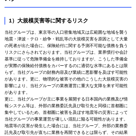
1）大規模災害等に関するリスク
当社グループは、東京等の人口密集地域又は広範囲な地域を襲う
地震・津波・テロ・紛争・戦乱等の大規模災害を原因として大量
の死者が出た場合に、保険給付に関する予測不可能な債務を負う
リスクにさらされております。当社グループは、業界慣行や会計
基準に従って危険準備金を維持しておりますが、こうした準備金
が実際の保険給付債務をカバーするのに適切な水準にあるとは限
らず、当社グループの財務内容及び業績に悪影響を及ぼす可能性
があります。更に、物理的な被害その他のこうした大規模災害の
影響により、当社グループの業務運営に重大な支障を来す可能性
があります。
更に、当社グループが主に事業を展開する日本国内の業務及び情
報システム等は、外部の業務委託先及び取引先と同様に首都圏に
集中しているため、首都圏に被害を及ぼす地震等の災害によって
当社グループの事業運営が著しい混乱に陥る可能性があります。
地震等の災害が発生した場合には、当社グループ、外部の業務委
託先及び取引先が直ちに業務を再開できるとは限らず、その結果