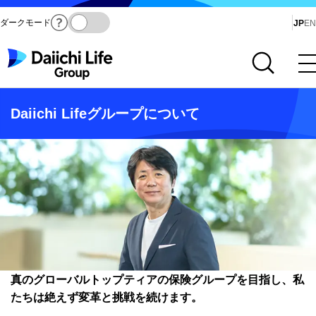
ダークモード
Ja
JP
EN
サイト内検索を開く
メインメニューを開く
Daiichi Lifeグループについて
真のグローバルトップティアの保険グループを目指し、
私
たちは絶えず変革と挑戦を続けます。