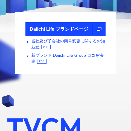
Daiichi Life
ブランドページ
当社及び子会社の商号変更に関するお知
らせ
PDF
新ブランド
Daiichi Life Group
ロゴを決
定
PDF