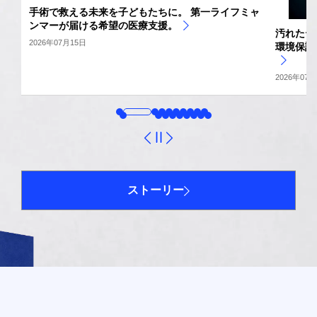
手術で救える未来を子どもたちに。 第一ライフミャ
ンマーが届ける希望の医療支援。
で
汚れたテ
2026年07月15日
環境保護
2026年07月
ous
Next
ストーリー