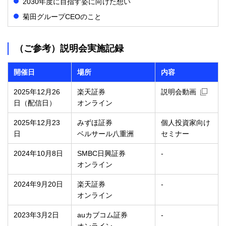
2030年度に目指す姿に向けた想い
菊田グループCEOのこと
（ご参考）説明会実施記録
開催日
場所
内容
新規ウィ
2025年12月26
楽天証券
説明会動画
日（配信日）
オンライン
2025年12月23
みずほ証券
個人投資家向け
日
ベルサール八重洲
セミナー
2024年10月8日
SMBC日興証券
-
オンライン
2024年9月20日
楽天証券
-
オンライン
2023年3月2日
auカブコム証券
-
オンライン