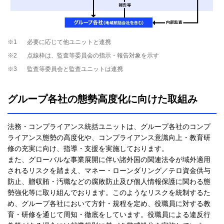
※1
必要に応じて他ユニットと連携
※2
点線枠は、監査等委員会の指示・報告対象を示す
※3
監査等委員会と監査ユニットは連携
グループ各社の態勢高度化に向けた取組み
法務・コンプライアンス統括ユニットは、グループ各社のコンプ
ライアンス態勢の高度化や、コンプライアンス意識向上・教育研
修の充実に向け、指導・支援を実施しております。
また、グローバルな事業展開に伴い諸外国の関連法令が域外適用
されるリスクを踏まえ、マネー・ローンダリング／テロ資金供与
防止、贈収賄・汚職などの腐敗防止及び個人情報保護に関わる態
勢強化等に取り組んでおります。このようなリスクを統制するた
め、グループ各社において方針・規程を定め、役職員に対する教
育・研修を通じて周知・徹底をしています。役職員による違反行