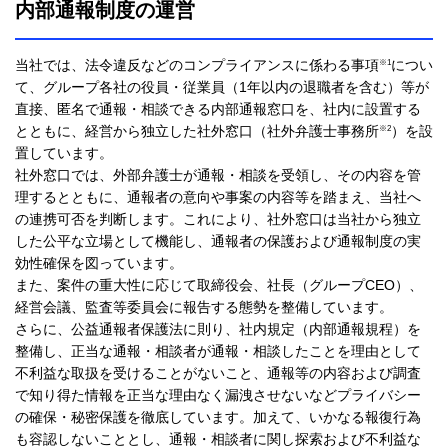
内部通報制度の運営
※1
当社では、法令違反などのコンプライアンスに係わる事項
につい
て、グループ各社の役員・従業員（1年以内の退職者を含む）等が
直接、匿名で通報・相談できる内部通報窓口を、社内に設置する
※2
とともに、経営から独立した社外窓口（社外弁護士事務所
）を設
置しています。
社外窓口では、外部弁護士が通報・相談を受領し、その内容を管
理するとともに、通報者の意向や事案の内容等を踏まえ、当社へ
の連携可否を判断します。これにより、社外窓口は当社から独立
した公平な立場として機能し、通報者の保護および通報制度の実
効性確保を図っています。
また、案件の重大性に応じて取締役会、社長（グループCEO）、
経営会議、監査等委員会に報告する態勢を整備しています。
さらに、公益通報者保護法に則り、社内規定（内部通報規程）を
整備し、正当な通報・相談者が通報・相談したことを理由として
不利益な取扱を受けることがないこと、通報等の内容および調査
で知り得た情報を正当な理由なく漏洩させないなどプライバシー
の確保・秘密保護を徹底しています。加えて、いかなる報復行為
も容認しないこととし、通報・相談者に関し探索および不利益な