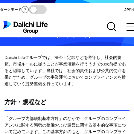
ダークモード
Ja
JP
EN
サイト内検索を開く
メインメニューを開く
コンプライアンス（法令等遵守）
Daiichi Lifeグループでは、法令・定款などを遵守し、社会的規
範、市場ルールに従うことが事業活動を行ううえでの大前提であ
ると認識しています。当社では、社会的責任および公共的使命を
果たすため、グループの事業運営においてコンプライアンスを推
進していく態勢整備を行っています。
方針・規程など
「グループ内部統制基本方針」のなかで、グループのコンプライ
アンスに関する態勢の整備および運営に関する基本的な事項につ
いて定めています。この基本方針のもと、グループのコンプライ