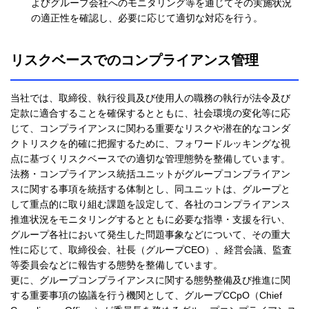
よびグループ会社へのモニタリング等を通じてその実施状況
の適正性を確認し、必要に応じて適切な対応を行う。
リスクベースでのコンプライアンス管理
当社では、取締役、執行役員及び使用人の職務の執行が法令及び
定款に適合することを確保するとともに、社会環境の変化等に応
じて、コンプライアンスに関わる重要なリスクや潜在的なコンダ
クトリスクを的確に把握するために、フォワードルッキングな視
点に基づくリスクベースでの適切な管理態勢を整備しています。
法務・コンプライアンス統括ユニットがグループコンプライアン
スに関する事項を統括する体制とし、同ユニットは、グループと
して重点的に取り組む課題を設定して、各社のコンプライアンス
推進状況をモニタリングするとともに必要な指導・支援を行い、
グループ各社において発生した問題事象などについて、その重大
性に応じて、取締役会、社長（グループCEO）、経営会議、監査
等委員会などに報告する態勢を整備しています。
更に、グループコンプライアンスに関する態勢整備及び推進に関
する重要事項の協議を行う機関として、グループCCpO（Chief