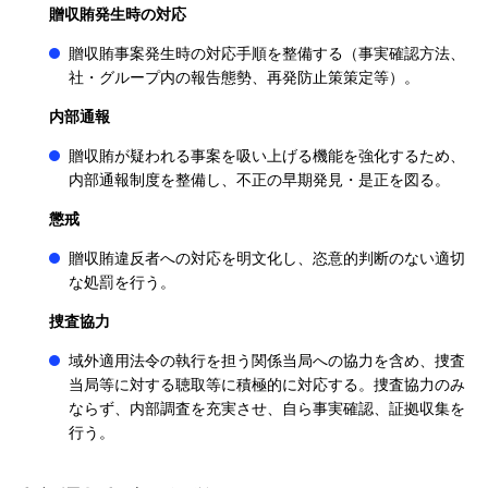
贈収賄発生時の対応
贈収賄事案発生時の対応手順を整備する（事実確認方法、
社・グループ内の報告態勢、再発防止策策定等）。
内部通報
贈収賄が疑われる事案を吸い上げる機能を強化するため、
内部通報制度を整備し、不正の早期発見・是正を図る。
懲戒
贈収賄違反者への対応を明文化し、恣意的判断のない適切
な処罰を行う。
捜査協力
域外適用法令の執行を担う関係当局への協力を含め、捜査
当局等に対する聴取等に積極的に対応する。捜査協力のみ
ならず、内部調査を充実させ、自ら事実確認、証拠収集を
行う。