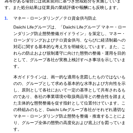
為等がある場合には就業規則に基づき懲戒処分を実施していま
す。また処分結果は従業員の業績評価や報酬にも反映します。
1
マネー・ローンダリング／テロ資金供与防止
Daiichi Lifeグループは、「Daiichi Lifeグループ マネー・ロー
ンダリング防止態勢整備ガイドライン」を策定し、マネー・
ローンダリングおよびテロ資金供与、ならびに経済制裁への
対応に関する基本的な考え方を明確化しています。また、こ
れらの防止および規制遵守に向けた態勢の整備・運用を目的
として、グループ各社が実務上検討すべき事項を示していま
す。
本ガイドラインは、画一的な適用を意図したものではないも
のの、グループとして求める基本的な水準および方向性を示
し、原則として各社において一定の基準として共有されるも
のであり、各社の事業環境や取扱商品等との整合性を踏まえ
た主体的な態勢整備を促す指針として位置付けています。こ
の枠組みのもと、Daiichi Lifeグループ各社がそれぞれ適切な
マネー・ローンダリング防止態勢を整備・推進することによ
り、グループ全体の態勢の高度化および底上げを図っていま
す。