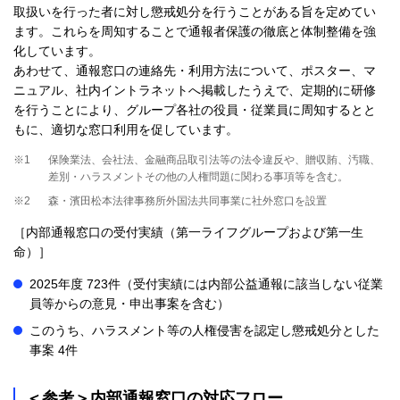
取扱いを行った者に対し懲戒処分を行うことがある旨を定めてい
ます。これらを周知することで通報者保護の徹底と体制整備を強
化しています。
あわせて、通報窓口の連絡先・利用方法について、ポスター、マ
ニュアル、社内イントラネットへ掲載したうえで、定期的に研修
を行うことにより、グループ各社の役員・従業員に周知するとと
もに、適切な窓口利用を促しています。
※1
保険業法、会社法、金融商品取引法等の法令違反や、贈収賄、汚職、
差別・ハラスメントその他の人権問題に関わる事項等を含む。
※2
森・濱田松本法律事務所外国法共同事業に社外窓口を設置
［内部通報窓口の受付実績（第一ライフグループおよび第一生
命）］
2025年度 723件（受付実績には内部公益通報に該当しない従業
員等からの意見・申出事案を含む）
このうち、ハラスメント等の人権侵害を認定し懲戒処分とした
事案 4件
＜参考＞内部通報窓口の対応フロー