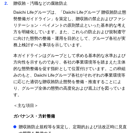
2
贈収賄・汚職などの腐敗防止
Daiichi Lifeグループは、「Daiichi Lifeグループ 贈収賄防止態
勢整備ガイドライン」を策定し、贈収賄の禁止およびファシ
リテーション・ペイメントの原則禁止といった基本的な考え
方を明確化しています。また、これらの防止および規制遵守
に向けた態勢の整備・運用を目的として、グループ各社が実
務上検討すべき事項を示しています。
本ガイドラインはグループとして求める基本的な水準および
方向性を示すものであり、各社の事業環境等を踏まえた主体
的な態勢整備を促す指針として位置付けています。この枠組
みのもと、Daiichi Lifeグループ各社がそれぞれの事業環境等
に応じた適切な贈収賄防止態勢を整備・推進することによ
り、グループ全体の態勢の高度化および底上げを図っていま
す。
＜主な項目＞
ガバナンス・方針整備
贈収賄防止規程等を策定し、定期的および法改正時に見直