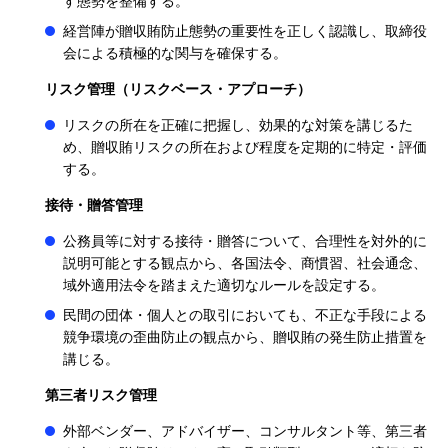
す態勢を整備する。
経営陣が贈収賄防止態勢の重要性を正しく認識し、取締役
会による積極的な関与を確保する。
リスク管理（リスクベース・アプローチ）
リスクの所在を正確に把握し、効果的な対策を講じるた
め、贈収賄リスクの所在および程度を定期的に特定・評価
する。
接待・贈答管理
公務員等に対する接待・贈答について、合理性を対外的に
説明可能とする観点から、各国法令、商慣習、社会通念、
域外適用法令を踏まえた適切なルールを設定する。
民間の団体・個人との取引においても、不正な手段による
競争環境の歪曲防止の観点から、贈収賄の発生防止措置を
講じる。
第三者リスク管理
外部ベンダー、アドバイザー、コンサルタント等、第三者