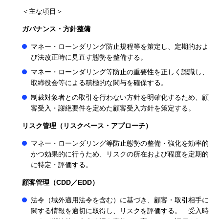
＜主な項目＞
ガバナンス・方針整備
マネー・ローンダリング防止規程等を策定し、定期的およ
び法改正時に見直す態勢を整備する。
マネー・ローンダリング等防止の重要性を正しく認識し、
取締役会等による積極的な関与を確保する。
制裁対象者との取引を行わない方針を明確化するため、顧
客受入・謝絶要件を定めた顧客受入方針を策定する。
リスク管理（リスクベース・アプローチ）
マネー・ローンダリング等防止態勢の整備・強化を効率的
かつ効果的に行うため、リスクの所在および程度を定期的
に特定・評価する。
顧客管理（CDD／EDD）
法令（域外適用法令を含む）に基づき、顧客・取引相手に
関する情報を適切に取得し、リスクを評価する。 受入時