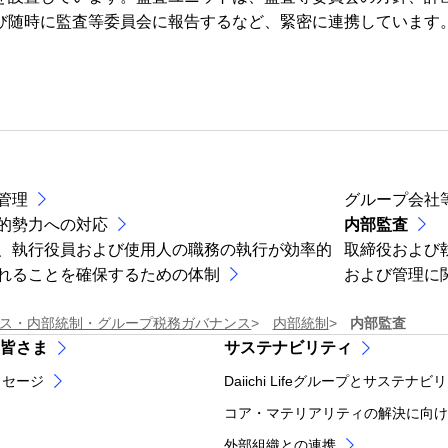
び随時に監査等委員会に報告するなど、緊密に連携しています
管理
グループ会社
的勢力への対応
内部監査
、執行役員および使用人の職務の執行が効率的
取締役および
れることを確保するための体制
および管理に
ス・内部統制・グループ税務ガバナンス
内部統制
内部監査
皆さま
サステナビリティ
ッセージ
Daiichi Lifeグループとサステナビ
コア・マテリアリティの解決に向け
外部組織との連携