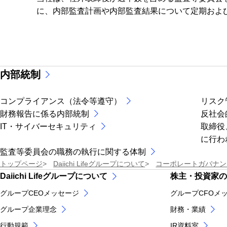
に、内部監査計画や内部監査結果について定期およ
内部統制
コンプライアンス（法令等遵守）
リスク
財務報告に係る内部統制
反社会
IT・サイバーセキュリティ
取締役
に行わ
監査等委員会の職務の執行に関する体制
トップページ
Daiichi Lifeグループについて
コーポレートガバナン
Daiichi Lifeグループについて
株主・投資家の
グループCEOメッセージ
グループCFOメ
グループ企業理念
財務・業績
行動規範
IR資料室