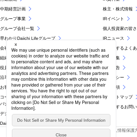
中期経営計画
株主・株式情報
グループ事業
IRイベント
グループ会社一覧
個人投資家の皆さ
早わかりDaiichi Lifeグループ
IRニュース
会社概要
IRに関するよく
組織図
IR用語集
役員紹介
電子公告
沿革
IRポリシー
お客さま第一のグループ業務運営方針
免責事項
コーポレートガバナンス・内部統制・グループ税務ガ
IRサイトマップ
バナンス
IRに関するお問
デジタルイノベーション
Daiichi Lifeブランド
サイトマップ
ソーシャルメディア公式アカウント
個人情報保護