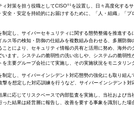
※1
ィ対策を担う役職としてCISO
を設置し、日々高度化するサ
・安全・安定を持続的にお届けするために、「人・組織」「プ
を制定し、サイバーセキュリティに関する態勢整備を推進する
イルス等の検知・防御の仕組みを複数組み合わせる、多層防御
ることにより、セキュリティ情報の共有と活用に努め、海外の
でいます。システムの脆弱性の洗い出しや、システムの脆弱性
トを主要グループ会社にて実施し、その実施状況をモニタリン
を制定し、サイバーインシデント対応態勢の強化にも取り組ん
攻撃を想定した対応訓練を行うなど、サイバーインシデント対
結果に応じてリスクベースで内部監査を実施し、当社および当
行った結果は経営層に報告し、改善を要する事象を識別した場