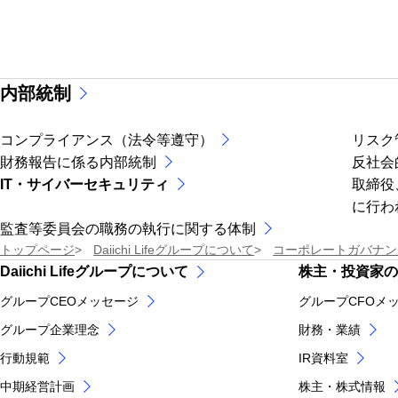
内部統制
コンプライアンス（法令等遵守）
リスク
財務報告に係る内部統制
反社会
IT・サイバーセキュリティ
取締役
に行わ
監査等委員会の職務の執行に関する体制
トップページ
Daiichi Lifeグループについて
コーポレートガバナン
Daiichi Lifeグループについて
株主・投資家の
グループCEOメッセージ
グループCFOメ
グループ企業理念
財務・業績
行動規範
IR資料室
中期経営計画
株主・株式情報