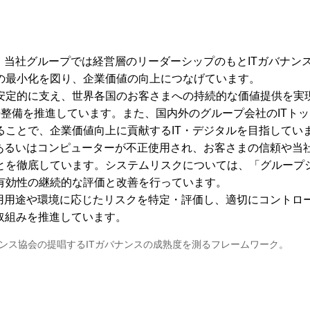
、当社グループでは経営層のリーダーシップのもとITガバナン
の最小化を図り、企業価値の向上につなげています。
安定的に支え、世界各国のお客さまへの持続的な価値提供を実現
勢整備を推進しています。また、国内外のグループ会社のITトッ
ることで、企業価値向上に貢献するIT・デジタルを目指してい
、あるいはコンピューターが不正使用され、お客さまの信頼や当
とを徹底しています。システムリスクについては、「グループ
有効性の継続的な評価と改善を行っています。
利用用途や環境に応じたリスクを特定・評価し、適切にコント
取組みを推進しています。
ナンス協会の提唱するITガバナンスの成熟度を測るフレームワーク。