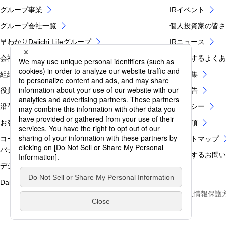
グループ事業
IRイベント
グループ会社一覧
個人投資家の皆さ
早わかりDaiichi Lifeグループ
IRニュース
会社概要
IRに関するよく
組織図
IR用語集
役員紹介
電子公告
沿革
IRポリシー
お客さま第一のグループ業務運営方針
免責事項
コーポレートガバナンス・内部統制・グループ税務ガ
IRサイトマップ
バナンス
IRに関するお問
デジタルイノベーション
Daiichi Lifeブランド
サイトマップ
ソーシャルメディア公式アカウント
個人情報保護