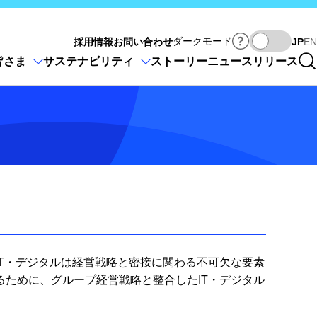
Ja
ダークモード
採用情報
お問い合わせ
JP
EN
皆さま
サステナビリティ
ストーリー
ニュースリリース
T・デジタルは経営戦略と密接に関わる不可欠な要素
ために、グループ経営戦略と整合したIT・デジタル