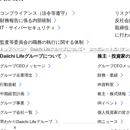
コンプライアンス（法令等遵守）
リスク
財務報告に係る内部統制
反社会
IT・サイバーセキュリティ
取締役
に行わ
監査等委員会の職務の執行に関する体制
トップページ
Daiichi Lifeグループについて
コーポレートガバナン
Daiichi Lifeグループについて
株主・投資家の
グループCEOメッセージ
グループCFOメ
グループ企業理念
財務・業績
行動規範
IR資料室
中期経営計画
株主・株式情報
グループ事業
IRイベント
グループ会社一覧
個人投資家の皆さ
早わかりDaiichi Lifeグループ
IRニュース