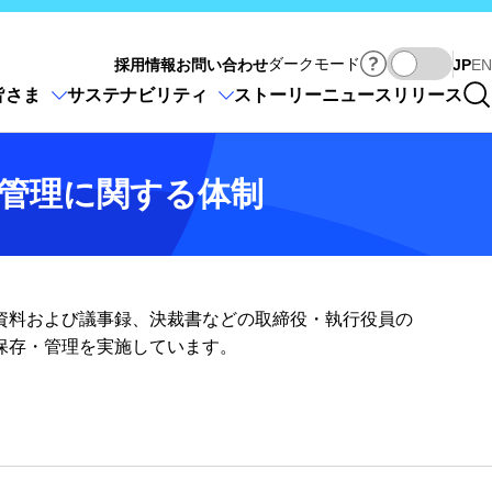
Ja
ダークモード
採用情報
お問い合わせ
JP
EN
皆さま
サステナビリティ
ストーリー
ニュースリリース
管理に関する体制
資料および議事録、決裁書などの取締役・執行役員の
保存・管理を実施しています。