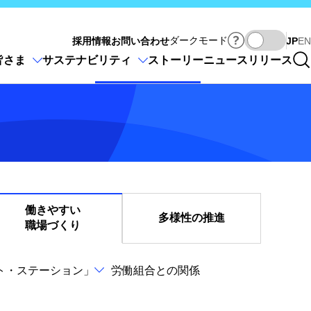
Ja
ダークモード
採用情報
お問い合わせ
JP
EN
皆さま
サステナビリティ
ストーリー
ニュースリリース
働きやすい
多様性の推進
職場づくり
ト・ステーション」
労働組合との関係