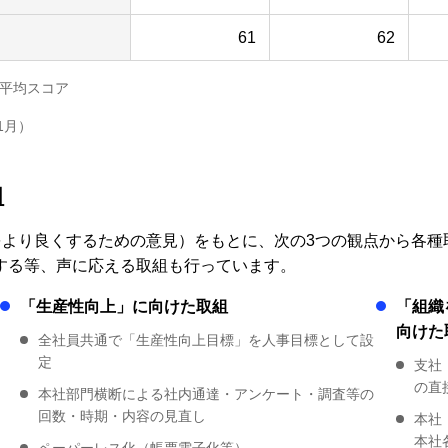
61
62
の平均スコア
1月）
組
をより良くするための意見）をもとに、次の3つの観点から各種
する等、声に応える取組も行っています。
「生産性向上」に向けた取組
「組織
向けた
全社員共通で「生産性向上目標」を人事目標として設
定
支社
の直
本社部門横断による社内通達・アンケート・調査等の
回数・時期・内容の見直し
本社
本社
ペーパーレス化（帳票電子化等）