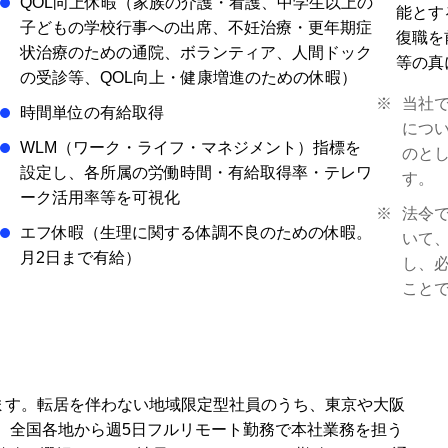
QOL向上休暇（家族の介護・看護、中学生以上の
能とす
子どもの学校行事への出席、不妊治療・更年期症
復職を
状治療のための通院、ボランティア、人間ドック
等の真
の受診等、QOL向上・健康増進のための休暇）
※
当社
時間単位の有給取得
につ
WLM（ワーク・ライフ・マネジメント）指標を
のと
設定し、各所属の労働時間・有給取得率・テレワ
す。
ーク活用率等を可視化
※
法令
エフ休暇（生理に関する体調不良のための休暇。
いて
月2日まで有給）
し、
こと
います。転居を伴わない地域限定型社員のうち、東京や大阪
、全国各地から週5日フルリモート勤務で本社業務を担う