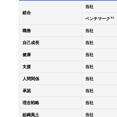
当社
総合
※1
ベンチマーク
職務
当社
自己成長
当社
健康
当社
支援
当社
人間関係
当社
承認
当社
理念戦略
当社
組織風土
当社