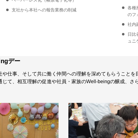
各種
支社から本社への報告業務の削減
のフ
社内
日比
ュニ
ingデー
社や仕事、そして共に働く仲間への理解を深めてもらうことを
て、相互理解の促進や社員・家族のWell-beingの醸成、