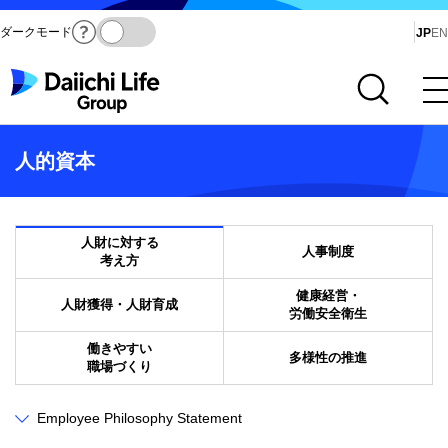
ダークモード
Ja
JP
EN
サイト内検索を開く
メインメニューを開く
人的資本
人財に対する
人事制度
考え方
健康経営・
人財獲得・人財育成
労働安全衛生
働きやすい
多様性の推進
職場づくり
Employee Philosophy Statement