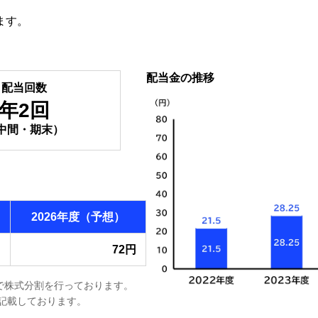
ます。
。
配当金の推移
配当回数
年2回
中間・期末）
2026年度
（予想）
円
72円
合で株式分割を行っております。
を記載しております。