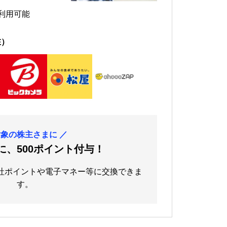
利用可能
在）
対象の株主さまに
／
に、500ポイント付与！
社ポイントや電子マネー等に交換できま
す。