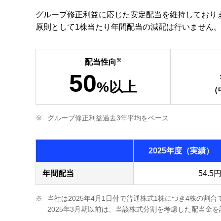
グループ修正利益に応じた安定配当を維持しており
原則として1株当たり年間配当の減配は行いません
※
配当性向
50
%以上
（
※
グループ修正利益過去3年平均をベース
2025年度
（実績）
年間配当
54.5
※
当社は2025年4月1日付で普通株式1株につき4株の割
2025年3月期以前は、当該株式分割を考慮した配当金