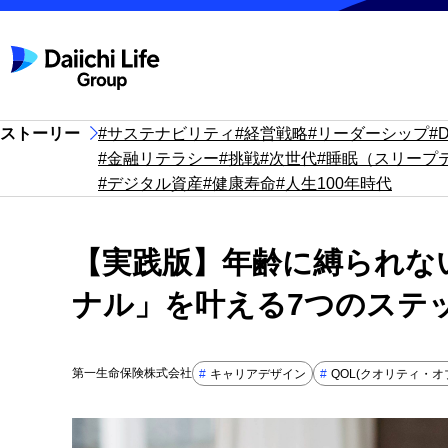
ストーリー
#サステナビリティ
#経営戦略
#リーダーシップ
#
#金融リテラシー
#挑戦
#次世代
#睡眠（スリープ
#デジタル資産
#健康寿命
#人生100年時代
【実践版】年齢に縛られな
ナル」を叶える7つのステ
第一生命保険株式会社
#
キャリアデザイン
#
QOL(クオリティ・オ