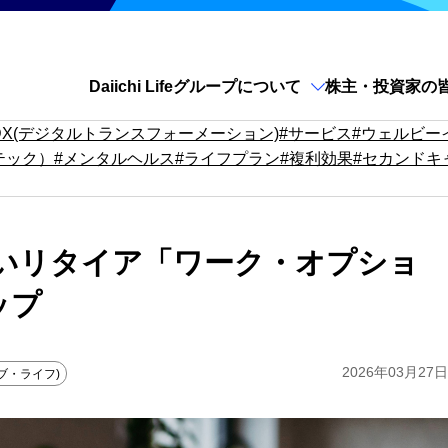
Daiichi Lifeグループについて
株主・投資家の
サイト内検索を開く
DX(デジタルトランスフォーメーション)
#サービス
#ウェルビー
テック）
#メンタルヘルス
#ライフプラン
#複利効果
#セカンドキ
いリタイア「ワーク・オプショ
ップ
2026年03月27日
ブ・ライフ)