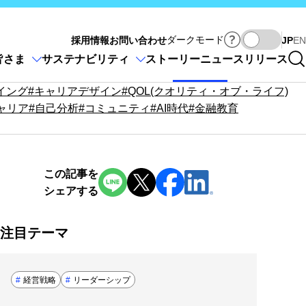
Ja
ダークモード
採用情報
お問い合わせ
JP
EN
皆さま
サステナビリティ
ストーリー
ニュースリリース
イング
#キャリアデザイン
#QOL(クオリティ・オブ・ライフ)
ャリア
#自己分析
#コミュニティ
#AI時代
#金融教育
この記事を
新規ウィンドウを開きます
新規ウィンドウを開きます
新規ウィンドウを開きま
新規ウィンドウを
シェアする
注目テーマ
#
経営戦略
#
リーダーシップ