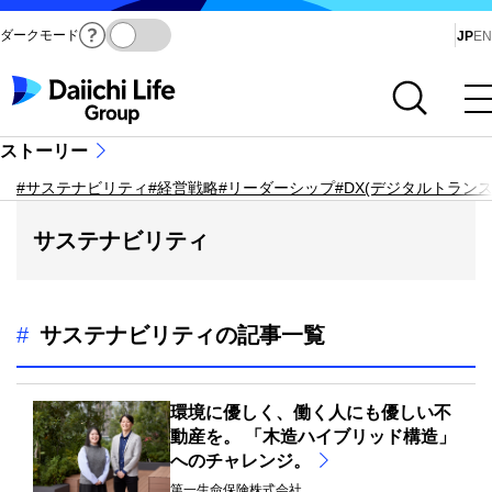
ダークモード
Ja
JP
EN
サイト内検索を開く
メインメニューを開く
ストーリー
#サステナビリティ
#経営戦略
#リーダーシップ
#DX(デジタルトラン
サステナビリティ
#
サステナビリティの記事一覧
環境に優しく、働く人にも優しい不
動産を。 「木造ハイブリッド構造」
へのチャレンジ。
第一生命保険株式会社