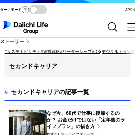
ダークモード
Ja
JP
EN
サイト内検索を開く
メインメニューを開く
ストーリー
#サステナビリティ
#経営戦略
#リーダーシップ
#DX(デジタルトラン
セカンドキャリア
#
セカンドキャリアの記事一覧
なぜ今、60代で仕事に復帰するの
か？ お金だけではない「定年後のラ
イフプラン」の描き方
株式会社第一ライフグループ