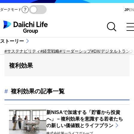
ダークモード
Ja
JP
EN
サイト内検索を開く
メインメニューを開く
ストーリー
#サステナビリティ
#経営戦略
#リーダーシップ
#DX(デジタルトラン
複利効果
#
複利効果の記事一覧
新NISAで加速する「貯蓄から投資
へ」－複利効果を意識する若者たち
の新しい価値観とライフプラン
株式会社第一ライフグループ