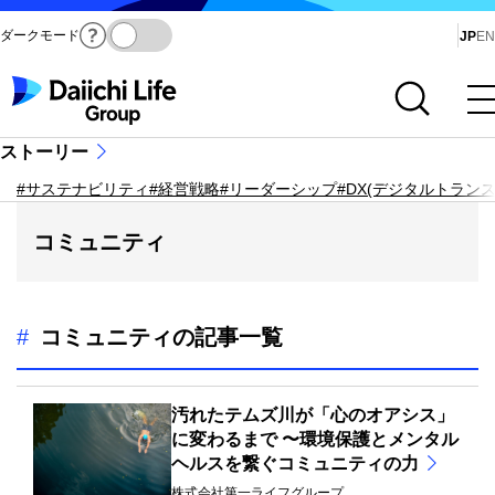
ダークモード
Ja
JP
EN
サイト内検索を開く
メインメニューを開く
ストーリー
#サステナビリティ
#経営戦略
#リーダーシップ
#DX(デジタルトラン
コミュニティ
#
コミュニティの記事一覧
汚れたテムズ川が「心のオアシス」
に変わるまで 〜環境保護とメンタル
ヘルスを繋ぐコミュニティの力
株式会社第一ライフグループ