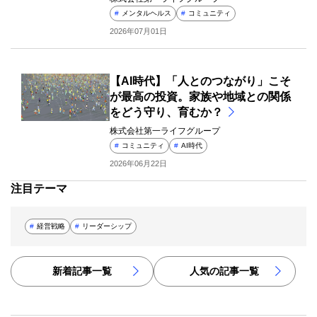
#
メンタルヘルス
#
コミュニティ
2026年07月01日
【AI時代】「人とのつながり」こそ
が最高の投資。家族や地域との関係
をどう守り、育むか？
株式会社第一ライフグループ
#
コミュニティ
#
AI時代
2026年06月22日
注目テーマ
#
経営戦略
#
リーダーシップ
新着記事一覧
人気の記事一覧