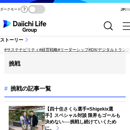
ダークモード
Ja
JP
EN
サイト内検索を開く
メインメニューを開く
ストーリー
#サステナビリティ
#経営戦略
#リーダーシップ
#DX(デジタルトラン
挑戦
#
挑戦の記事一覧
【四十住さくら選手×Shigekix選
手】スペシャル対談 限界もゴールも
決めない──挑戦し続けていくため
に。