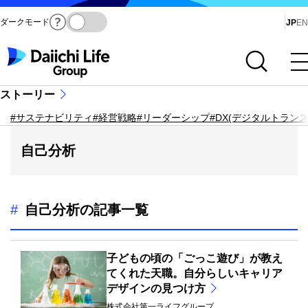
ダークモード
Ja
JP
EN
サイト内検索を開く
メインメニューを開く
ストーリー
#サステナビリティ
#経営戦略
#リーダーシップ
#DX(デジタルトラン
自己分析
#
自己分析の記事一覧
子どもの頃の「ごっこ遊び」が教え
てくれた天職。自分らしいキャリア
デザインの見つけ方
株式会社第一ライフグループ