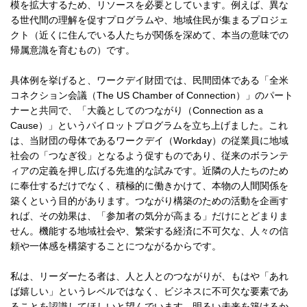
模を拡大するため、リソースを必要としています。例えば、異な
る世代間の理解を促すプログラムや、地域住民が集まるプロジェ
クト（近くに住んでいる人たちが関係を深めて、本当の意味での
帰属意識を育むもの）です。
具体例を挙げると、ワークデイ財団では、民間団体である「全米
コネクション会議（The US Chamber of Connection）」のパート
ナーと共同で、「大義としてのつながり（Connection as a
Cause）」というパイロットプログラムを立ち上げました。これ
は、当財団の母体であるワークデイ（Workday）の従業員に地域
社会の「つなぎ役」となるよう促すものであり、従来のボランテ
ィアの定義を押し広げる先進的な試みです。近隣の人たちのため
に奉仕するだけでなく、積極的に働きかけて、本物の人間関係を
築くという目的があります。つながり構築のための活動を企画す
れば、その効果は、「参加者の気分が高まる」だけにとどまりま
せん。機能する地域社会や、繁栄する経済に不可欠な、人々の信
頼や一体感を構築することにつながるからです。
私は、リーダーたる者は、人と人とのつながりが、もはや「あれ
ば嬉しい」というレベルではなく、ビジネスに不可欠な要素であ
ることを認識してほしいと望んでいます。明るい未来を築けるか