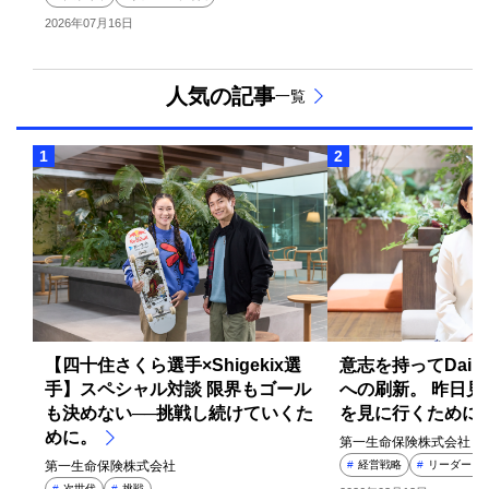
2026年07月16日
人気の記事
一覧
1
2
【四十住さくら選手×Shigekix選
意志を持ってDaiich
手】スペシャル対談 限界もゴール
への刷新。 昨日
も決めない──挑戦し続けていくた
を見に行くために
めに。
第一生命保険株式会社
第一生命保険株式会社
#
経営戦略
#
リーダーシ
#
次世代
#
挑戦