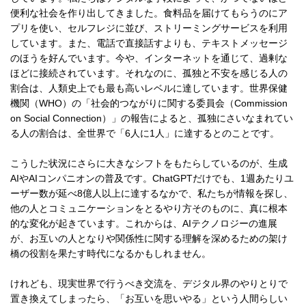
便利な社会を作り出してきました。食料品を届けてもらうのにア
プリを使い、セルフレジに並び、ストリーミングサービスを利用
しています。また、電話で直接話すよりも、テキストメッセージ
のほうを好んでいます。今や、インターネットを通じて、過剰な
ほどに接続されています。それなのに、孤独と不安を感じる人の
割合は、人類史上でも最も高いレベルに達しています。世界保健
機関（WHO）の「社会的つながりに関する委員会（Commission
on Social Connection）」の報告によると、孤独にさいなまれてい
る人の割合は、全世界で「6人に1人」に達するとのことです。
こうした状況にさらに大きなシフトをもたらしているのが、生成
AIやAIコンパニオンの普及です。ChatGPTだけでも、1週あたりユ
ーザー数が延べ8億人以上に達するなかで、私たちが情報を探し、
他の人とコミュニケーションをとるやり方そのものに、真に根本
的な変化が起きています。これからは、AIテクノロジーの進展
が、お互いの人となりや関係性に関する理解を深めるための架け
橋の役割を果たす時代になるかもしれません。
けれども、現実世界で行うべき交流を、デジタル界のやりとりで
置き換えてしまったら、「お互いを思いやる」という人間らしい