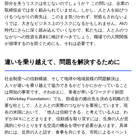
部分を失うリスクは生じないのでしょうか？ この問いは、企業の
取締役会では全く顧みられていません。しかし、人と人を結びつ
けるつながりの喪失は、このまま気づかれず、対処もされないよ
うでは、大きなビジネス上のリスクになるかもしれません。AIの
時代にさらに深く踏み込んでいくなかで、私たちは、人と人のつ
ながりへの投資を真剣に検討すべきでしょう。職場での人間関係
が崩壊するのを防ぐためにも、それは必要です。
違いを乗り越えて、問題を解決するために
社会制度への信頼構築、そして地球や地域規模の問題解決は、
人々が違いを乗り越えて協力できるかどうかにかかっていること
は周知の事実です。それゆえに、筆者が率いるワークデイ財団
（Workday Foundation）でも、助成金の拠出先を決める戦略の主
要な柱として、人と人との実際のつながりを重視しています。現
在の米国において、「他人は信頼できる」と考えている人は、わ
ずか34％にとどまります。信頼感を取り戻すには、生身の人が意
識的にやりとりをする交流の機会を増やす必要があります。具体
的には、近所の人と話す、食事を共にする、市民によるイベント