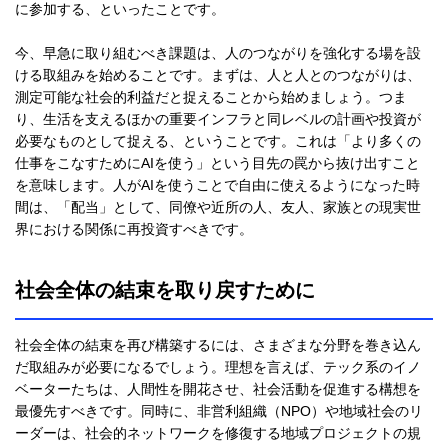
に参加する、といったことです。
今、早急に取り組むべき課題は、人のつながりを強化する場を設
ける取組みを始めることです。まずは、人と人とのつながりは、
測定可能な社会的利益だと捉えることから始めましょう。つま
り、生活を支えるほかの重要インフラと同レベルの計画や投資が
必要なものとして捉える、ということです。これは「より多くの
仕事をこなすためにAIを使う」という目先の罠から抜け出すこと
を意味します。人がAIを使うことで自由に使えるようになった時
間は、「配当」として、同僚や近所の人、友人、家族との現実世
界における関係に再投資すべきです。
社会全体の結束を取り戻すために
社会全体の結束を再び構築するには、さまざまな分野を巻き込ん
だ取組みが必要になるでしょう。理想を言えば、テック系のイノ
ベーターたちは、人間性を開花させ、社会活動を促進する構想を
最優先すべきです。同時に、非営利組織（NPO）や地域社会のリ
ーダーは、社会的ネットワークを修復する地域プロジェクトの規