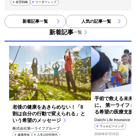
#
経営戦略
#
リーダーシップ
新着記事一覧
人気の記事一覧
新着記事
一覧
手術で救える未来
に。 第一ライフ
老後の健康をあきらめない！「8
る希望の医療支援
割は自分の行動で変えられる」と
いう希望のメッセージ
Daiichi Life Insurance M
#
ウェルビーイング
株式会社第一ライフグループ
2026年07月15日
#
健康寿命
#
人生100年時代