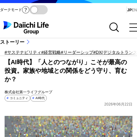
ダークモード
Ja
JP
EN
サイト内検索を開く
メインメニューを開く
ストーリー
#サステナビリティ
#経営戦略
#リーダーシップ
#DX(デジタルトラン
【AI時代】「人とのつながり」こそが最高の
投資。家族や地域との関係をどう守り、育む
か？
株式会社第一ライフグループ
#
コミュニティ
#
AI時代
2026年06月22日