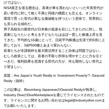
けではない。
NISA貧乏を巡る懸念は、若者が車を買わないといった年長世代が
若い世代に対して抱く不満と同様の構図とも言える。オンライン
環境で育った世代が異なる価値観を持つという意味で、世界的に
も見られる傾向だ。
男子高校生の親世代が日本株の低迷を目にしてきたのに対し、投
資家になりたいと考える子どもたちはほぼ一貫した株価上昇を見
てきた。平均的な16歳にとって、日経平均株価は生涯で約5倍に上
昇しており、S&P500種とあまり変わらない。
若者たちが非課税枠を最大限活用すること自体は問題ではない。
むしろ政策としては、若者の手取り所得を増やすことに力を注ぐ
べきだ。複利効果を意識する世代の方が、何も期待しない世代よ
り望ましい。
原題：Are Japan’s Youth Really in ‘Investment Poverty’?: Gearoid
Reidy（抜粋）
この記事は、Bloomberg JapaneseのGearoid Reidyが執筆し、
Industry DiveのDiveMarketplaceを通じてライセンスされたもので
す。ライセンスに関するお問い合わせはlegal@industrydive.comま
でお願いいたします。