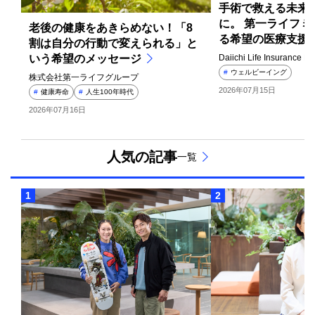
手術で救える未来
に。 第一ライフ
老後の健康をあきらめない！「8
る希望の医療支援
割は自分の行動で変えられる」と
いう希望のメッセージ
Daiichi Life Insurance M
#
ウェルビーイング
株式会社第一ライフグループ
2026年07月15日
#
健康寿命
#
人生100年時代
2026年07月16日
人気の記事
一覧
1
2