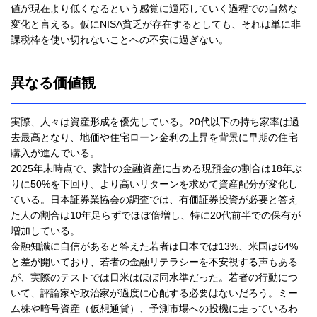
値が現在より低くなるという感覚に適応していく過程での自然な
変化と言える。仮にNISA貧乏が存在するとしても、それは単に非
課税枠を使い切れないことへの不安に過ぎない。
異なる価値観
実際、人々は資産形成を優先している。20代以下の持ち家率は過
去最高となり、地価や住宅ローン金利の上昇を背景に早期の住宅
購入が進んでいる。
2025年末時点で、家計の金融資産に占める現預金の割合は18年ぶ
りに50%を下回り、より高いリターンを求めて資産配分が変化し
ている。日本証券業協会の調査では、有価証券投資が必要と答え
た人の割合は10年足らずでほぼ倍増し、特に20代前半での保有が
増加している。
金融知識に自信があると答えた若者は日本では13%、米国は64%
と差が開いており、若者の金融リテラシーを不安視する声もある
が、実際のテストでは日米はほぼ同水準だった。若者の行動につ
いて、評論家や政治家が過度に心配する必要はないだろう。ミー
ム株や暗号資産（仮想通貨）、予測市場への投機に走っているわ