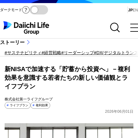
ダークモード
Ja
JP
EN
サイト内検索を開く
メインメニューを開く
ストーリー
#サステナビリティ
#経営戦略
#リーダーシップ
#DX(デジタルトラン
新NISAで加速する「貯蓄から投資へ」－複利
効果を意識する若者たちの新しい価値観とラ
イフプラン
株式会社第一ライフグループ
#
ライフプラン
#
複利効果
2026年06月01日