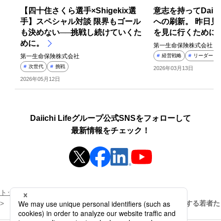
【四十住さくら選手×Shigekix選
意志を持ってDaiich
手】スペシャル対談 限界もゴール
への刷新。 昨日
も決めない──挑戦し続けていくた
を見に行くために
めに。
第一生命保険株式会社
第一生命保険株式会社
#
経営戦略
#
リーダーシ
#
次世代
#
挑戦
2026年03月13日
2026年05月12日
Daiichi Lifeグループ公式SNSをフォローして
最新情報をチェック！
新規ウィンドウを開きます
新規ウィンドウを開きます
新規ウィンドウを開き
新規ウィンドウを開きます
トップページ
ストーリー
新NISAで加速する「貯蓄から投資へ」－複利効果を意識する若者た
ちの新しい価値観とライフプラン