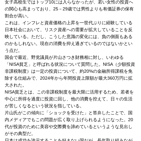
女子高校生ではトップ10には入らなかったが、若い女性の投資へ
の関心も高まっており、25－29歳では男性よりも有価証券の保有
割合が高い。
これは、インフレと資産価格の上昇を一世代ぶりに経験している
日本社会において、リスク資産への需要が拡大していることを反
映している。ただし、こうした意識の変化には、負の側面もある
のかもしれない。現在の消費を抑え過ぎているのではないかとい
う点だ。
国会で最近、野党議員が片山さつき財務相に対し、いわゆる
「NISA貧乏」と呼ばれる状況について質問した。NISA（少額投資
非課税制度）は一定の投資について、約20%の金融所得課税を免
除する仕組みで、2024年から年間投資上限額が最大360万円に拡
大された。
NISA貧乏とは、この非課税制度を最大限に活用するため、若者を
中心に所得を過度に投資に回し、他の消費を控えて、日々の生活
が苦しくなるという状況を指している。
片山氏がこの傾向に「ショックを受けた」と答弁したことで、国
内メディアでもこの問題が広く取り上げられるようになった。20
代が投資のために美容や交際費を諦めているというような見出し
がその典型だ。
日本は成功を誇示することを好まない国だが、長年取り組みなが