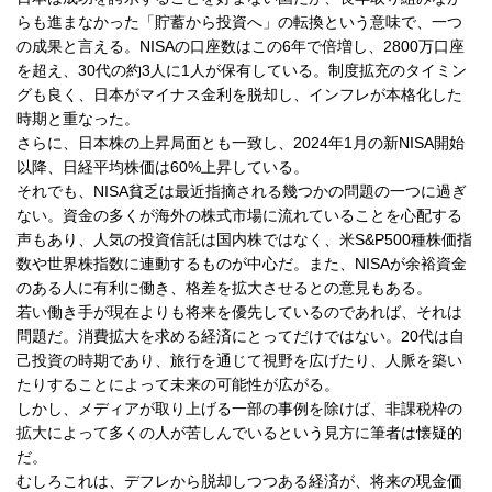
らも進まなかった「貯蓄から投資へ」の転換という意味で、一つ
の成果と言える。NISAの口座数はこの6年で倍増し、2800万口座
を超え、30代の約3人に1人が保有している。制度拡充のタイミン
グも良く、日本がマイナス金利を脱却し、インフレが本格化した
時期と重なった。
さらに、日本株の上昇局面とも一致し、2024年1月の新NISA開始
以降、日経平均株価は60%上昇している。
それでも、NISA貧乏は最近指摘される幾つかの問題の一つに過ぎ
ない。資金の多くが海外の株式市場に流れていることを心配する
声もあり、人気の投資信託は国内株ではなく、米S&P500種株価指
数や世界株指数に連動するものが中心だ。また、NISAが余裕資金
のある人に有利に働き、格差を拡大させるとの意見もある。
若い働き手が現在よりも将来を優先しているのであれば、それは
問題だ。消費拡大を求める経済にとってだけではない。20代は自
己投資の時期であり、旅行を通じて視野を広げたり、人脈を築い
たりすることによって未来の可能性が広がる。
しかし、メディアが取り上げる一部の事例を除けば、非課税枠の
拡大によって多くの人が苦しんでいるという見方に筆者は懐疑的
だ。
むしろこれは、デフレから脱却しつつある経済が、将来の現金価